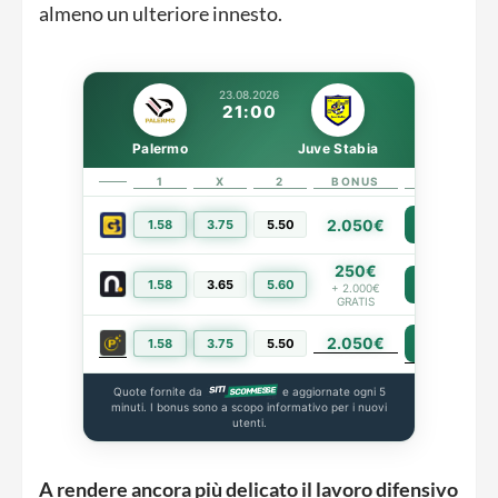
almeno un ulteriore innesto.
23.08.2026
21:00
Palermo
Juve Stabia
1
X
2
BONUS
LINK
2.050€
1.58
3.75
5.50
PIÙ INFO
250€
1.58
3.65
5.60
PIÙ INFO
+ 2.000€
GRATIS
2.050€
PIÙ INFO
1.58
3.75
5.50
Quote fornite da
e aggiornate ogni 5
minuti. I bonus sono a scopo informativo per i nuovi
utenti.
A rendere ancora più delicato il lavoro difensivo