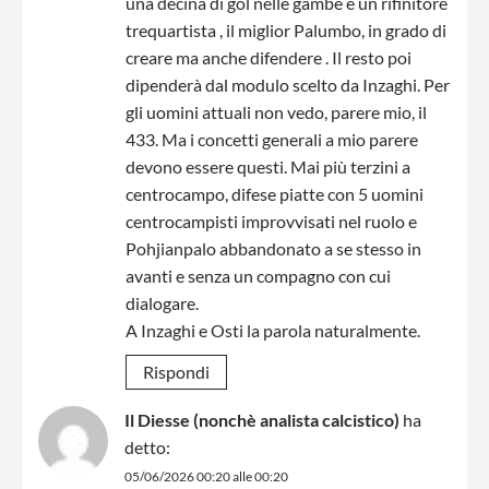
una decina di gol nelle gambe e un rifinitore
trequartista , il miglior Palumbo, in grado di
creare ma anche difendere . Il resto poi
dipenderà dal modulo scelto da Inzaghi. Per
gli uomini attuali non vedo, parere mio, il
433. Ma i concetti generali a mio parere
devono essere questi. Mai più terzini a
centrocampo, difese piatte con 5 uomini
centrocampisti improvvisati nel ruolo e
Pohjianpalo abbandonato a se stesso in
avanti e senza un compagno con cui
dialogare.
A Inzaghi e Osti la parola naturalmente.
Rispondi
Il Diesse (nonchè analista calcistico)
ha
detto:
05/06/2026 00:20 alle 00:20