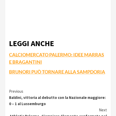
LEGGI ANCHE
CALCIOMERCATO PALERMO: IDEE MARRAS
E BRAGANTINI
BRUNORI PUÒ TORNARE ALLA SAMPDORIA
Continue
Previous
Baldini, vittoria al debutto con la Nazionale maggiore:
Reading
0 – 1 al Lussemburgo
Next