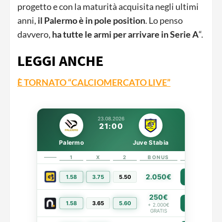
progetto e con la maturità acquisita negli ultimi
anni,
il Palermo è in pole position
. Lo penso
davvero,
ha tutte le armi per arrivare in Serie A
“.
LEGGI ANCHE
È TORNATO “CALCIOMERCATO LIVE”
23.08.2026
21:00
Palermo
Juve Stabia
1
X
2
BONUS
LINK
2.050€
1.58
3.75
5.50
PIÙ INFO
250€
1.58
3.65
5.60
PIÙ INFO
+ 2.000€
GRATIS