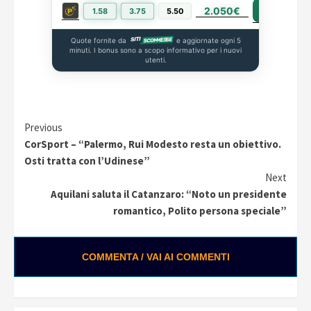
2.050€
PIÙ INFO
1.58
3.75
5.50
Quote fornite da
e aggiornate ogni 5
minuti. I bonus sono a scopo informativo per i nuovi
utenti.
Continue
Previous
CorSport – “Palermo, Rui Modesto resta un obiettivo.
Reading
Osti tratta con l’Udinese”
Next
Aquilani saluta il Catanzaro: “Noto un presidente
romantico, Polito persona speciale”
COMMENTA / VAI AI COMMENTI