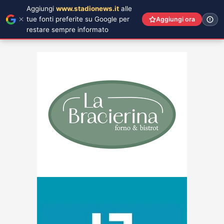
Aggiungi
www.stadionews.it
alle
tue fonti preferite su Google per
Aggiungi ora
restare sempre informato