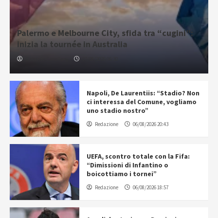
Palermo e Melbourne City, sfida tra “cugini”:
inizia la tournée in Australia
Gabriele Cavallaro
07/08/2026 06:30
Napoli, De Laurentiis: “Stadio? Non
ci interessa del Comune, vogliamo
uno stadio nostro”
Redazione
06/08/2026 20:43
UEFA, scontro totale con la Fifa:
“Dimissioni di Infantino o
boicottiamo i tornei”
Redazione
06/08/2026 18:57