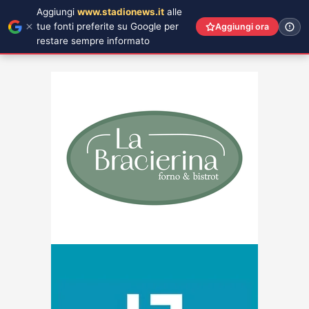
Aggiungi
www.stadionews.it
alle
tue fonti preferite su Google per
Aggiungi ora
restare sempre informato