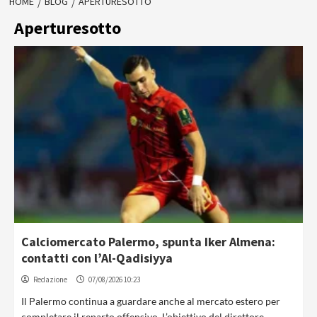
HOME
BLOG
APERTURESOTTO
Aperturesotto
Calciomercato Palermo, spunta Iker Almena:
contatti con l’Al-Qadisiyya
Redazione
07/08/2026 10:23
Il Palermo continua a guardare anche al mercato estero per
completare il reparto offensivo. L’obiettivo del direttore