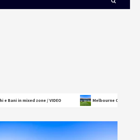
one / VIDEO
Melbourne City – Palermo 0 – 2, gli highligh