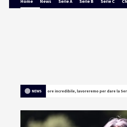
Home
News
Serie A
Serie B
Serie C
Ch
NEWS
un calore incredibile, lavoreremo per dare la Serie A alla piazza”