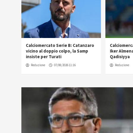
nzaro
Calciomercato Palermo, spunta
Calciomerca
amp
Iker Almena: contatti con l’Al-
scatenato:
Qadisiyya
Redazione
Redazione
07/08/2026 10:23