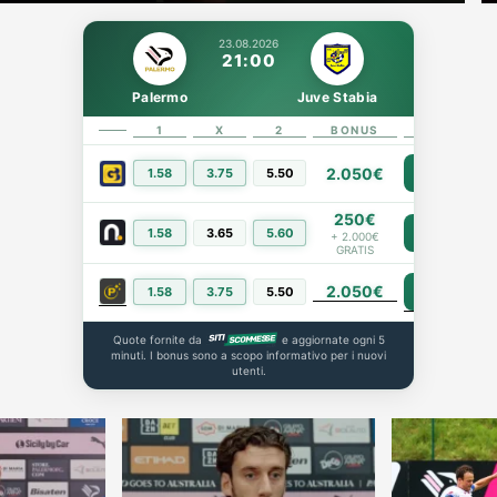
23.08.2026
21:00
Palermo
Juve Stabia
1
X
2
BONUS
LINK
2.050€
1.58
3.75
5.50
PIÙ INFO
250€
1.58
3.65
5.60
PIÙ INFO
+ 2.000€
GRATIS
2.050€
PIÙ INFO
1.58
3.75
5.50
Quote fornite da
e aggiornate ogni 5
minuti. I bonus sono a scopo informativo per i nuovi
utenti.