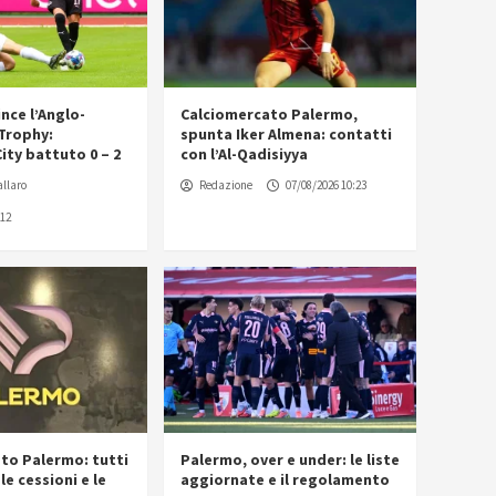
ince l’Anglo-
Calciomercato Palermo,
Trophy:
spunta Iker Almena: contatti
ity battuto 0 – 2
con l’Al-Qadisiyya
llaro
Redazione
07/08/2026 10:23
:12
to Palermo: tutti
Palermo, over e under: le liste
 le cessioni e le
aggiornate e il regolamento