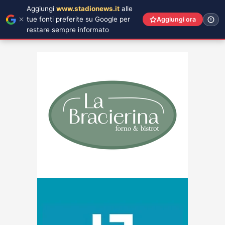
Aggiungi
www.stadionews.it
alle
tue fonti preferite su Google per
Aggiungi ora
restare sempre informato