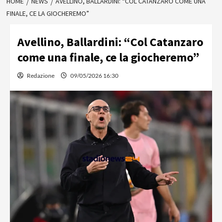
HOME
NEWS
AVELLINO, BALLARDINI: “COL CATANZARO COME UNA
FINALE, CE LA GIOCHEREMO”
Avellino, Ballardini: “Col Catanzaro
come una finale, ce la giocheremo”
Redazione
09/05/2026 16:30