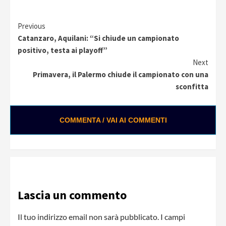
Continue
Previous
Catanzaro, Aquilani: “Si chiude un campionato
Reading
positivo, testa ai playoff”
Next
Primavera, il Palermo chiude il campionato con una
sconfitta
COMMENTA / VAI AI COMMENTI
Lascia un commento
Il tuo indirizzo email non sarà pubblicato.
I campi