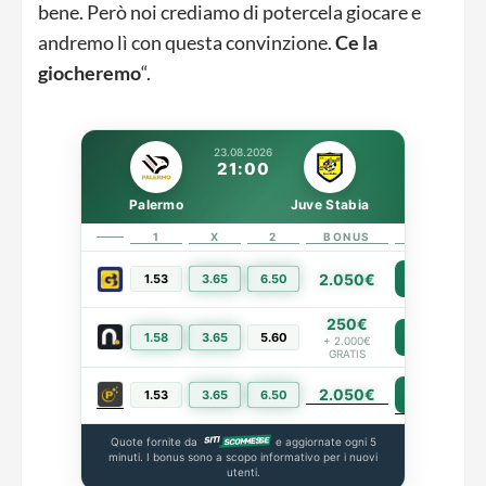
bene. Però noi crediamo di potercela giocare e
andremo lì con questa convinzione.
Ce la
giocheremo
“.
23.08.2026
21:00
Palermo
Juve Stabia
1
X
2
BONUS
LINK
2.050€
1.53
3.65
6.50
PIÙ INFO
250€
1.58
3.65
5.60
PIÙ INFO
+ 2.000€
GRATIS
2.050€
PIÙ INFO
1.53
3.65
6.50
Quote fornite da
e aggiornate ogni 5
minuti. I bonus sono a scopo informativo per i nuovi
utenti.