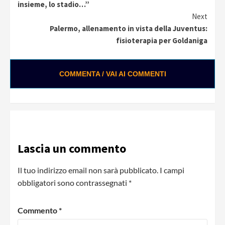
Reading
insieme, lo stadio…”
Next
Palermo, allenamento in vista della Juventus:
fisioterapia per Goldaniga
COMMENTA / VAI AI COMMENTI
Lascia un commento
Il tuo indirizzo email non sarà pubblicato.
I campi
obbligatori sono contrassegnati
*
Commento
*