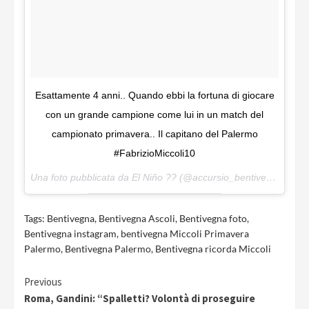
Esattamente 4 anni.. Quando ebbi la fortuna di giocare
con un grande campione come lui in un match del
campionato primavera.. Il capitano del Palermo
#FabrizioMiccoli10
Una foto pubblicata da El Niño ?? (@accursio_bentivegna) in data:
Tags:
Bentivegna
,
Bentivegna Ascoli
,
Bentivegna foto
,
Bentivegna instagram
,
bentivegna Miccoli Primavera
Palermo
,
Bentivegna Palermo
,
Bentivegna ricorda Miccoli
Continue
Previous
Roma, Gandini: “Spalletti? Volontà di proseguire