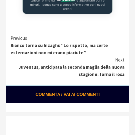
Quote fornite da
e aggiornate ogni 5
minuti. I bonus sono a scopo informativo per i nuovi
utenti.
Continue
Previous
Bianco torna su Inzaghi: “Lo rispetto, ma certe
Reading
esternazioni non mi erano piaciute”
Next
Juventus, anticipata la seconda maglia della nuova
stagione: torna il rosa
COMMENTA / VAI AI COMMENTI