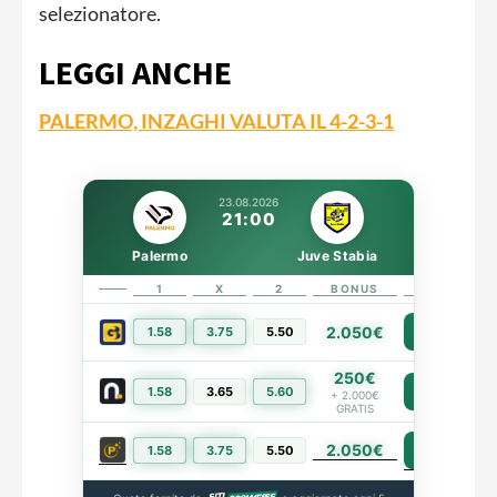
selezionatore.
LEGGI ANCHE
PALERMO, INZAGHI VALUTA IL 4-2-3-1
23.08.2026
21:00
Palermo
Juve Stabia
1
X
2
BONUS
LINK
2.050€
1.58
3.75
5.50
PIÙ INFO
250€
1.58
3.65
5.60
PIÙ INFO
+ 2.000€
GRATIS
2.050€
PIÙ INFO
1.58
3.75
5.50