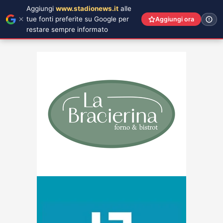
Aggiungi
www.stadionews.it
alle
tue fonti preferite su Google per
Aggiungi ora
restare sempre informato