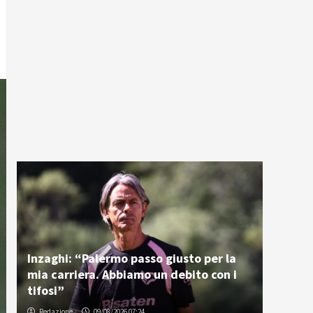
Inzaghi: “Palermo passo giusto per la
mia carriera. Abbiamo un debito con i
tifosi”
Redazione
09/08/2026 07:24