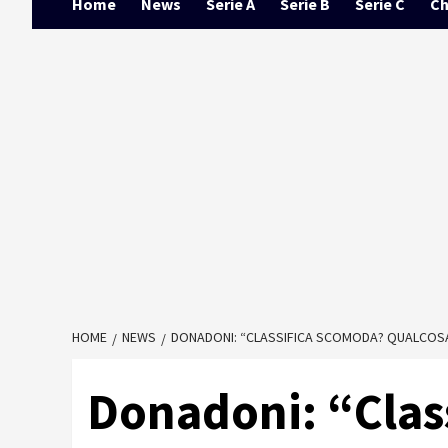
Home
News
Serie A
Serie B
Serie C
Ch
HOME
NEWS
DONADONI: “CLASSIFICA SCOMODA? QUALCOS
Donadoni: “Clas