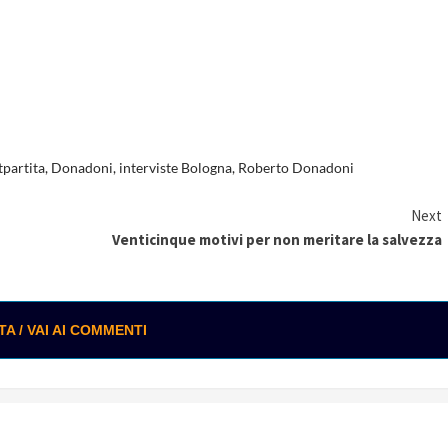
tpartita
,
Donadoni
,
interviste Bologna
,
Roberto Donadoni
Next
Venticinque motivi per non meritare la salvezza
 / VAI AI COMMENTI