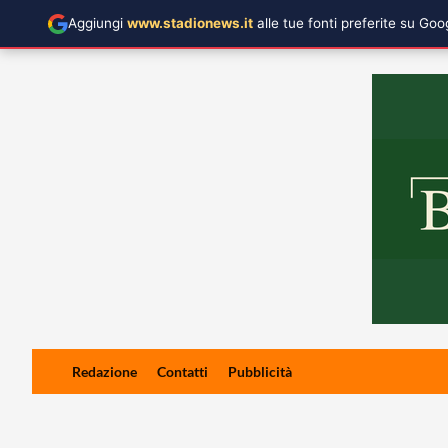
Aggiungi
www.stadionews.it
alle tue fonti preferite su Go
Skip
Redazione
Contatti
Pubblicità
to
content