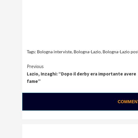
Tags:
Bologna interviste
,
Bologna-Lazio
,
Bologna-Lazio pos
Continue
Previous
Lazio, Inzaghi: “Dopo il derby era importante avere
Reading
fame”
COMMENTA