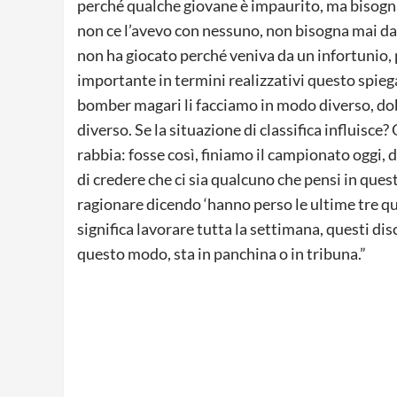
perché qualche giovane è impaurito, ma bisogna 
non ce l’avevo con nessuno, non bisogna mai dar
non ha giocato perché veniva da un infortunio, 
importante in termini realizzativi questo spiega
bomber magari li facciamo in modo diverso, dobb
diverso. Se la situazione di classifica influisce
rabbia: fosse così, finiamo il campionato oggi, 
di credere che ci sia qualcuno che pensi in ques
ragionare dicendo ‘hanno perso le ultime tre q
significa lavorare tutta la settimana, questi dis
questo modo, sta in panchina o in tribuna.”