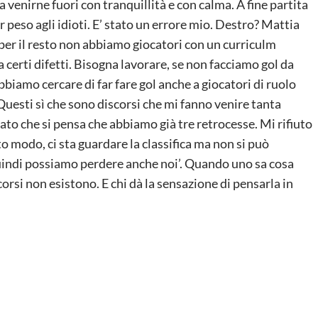
venirne fuori con tranquillità e con calma. A fine partita
 peso agli idioti. E’ stato un errore mio. Destro? Mattia
per il resto non abbiamo giocatori con un curriculm
 certi difetti. Bisogna lavorare, se non facciamo gol da
iamo cercare di far fare gol anche a giocatori di ruolo
? Questi sì che sono discorsi che mi fanno venire tanta
dato che si pensa che abbiamo già tre retrocesse. Mi rifiuto
to modo, ci sta guardare la classifica ma non si può
uindi possiamo perdere anche noi’. Quando uno sa cosa
corsi non esistono. E chi dà la sensazione di pensarla in