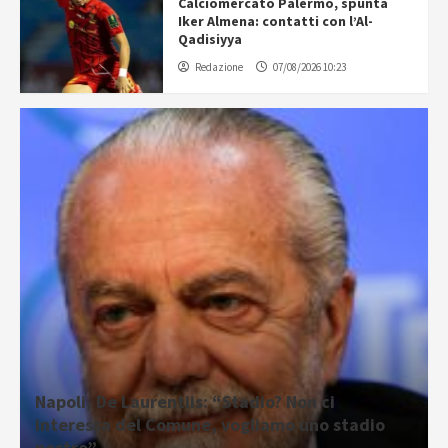
Calciomercato Palermo, spunta
Iker Almena: contatti con l’Al-
Qadisiyya
Redazione
07/08/2026 10:23
Napoli, De Laurentiis: “Stadio? Non ci
interessa del Comune, vogliamo uno stadio
nostro”