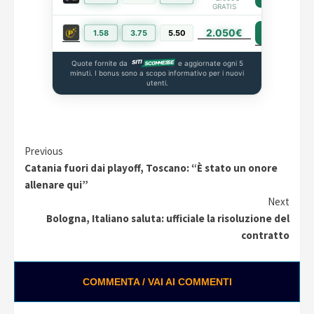
GRATIS
2.050€
PIÙ INFO
1.58
3.75
5.50
Quote fornite da
e aggiornate ogni 5
minuti. I bonus sono a scopo informativo per i nuovi
utenti.
Continue
Previous
Catania fuori dai playoff, Toscano: “È stato un onore
Reading
allenare qui”
Next
Bologna, Italiano saluta: ufficiale la risoluzione del
contratto
COMMENTA / VAI AI COMMENTI