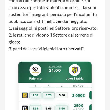
contrari alle norme in materia di ordine e di
sicurezza e per fatti violenti commessi dai suoi
sostenitori integranti pericolo per l’incolumità
pubblica, consistiti nell’aver danneggiato:
1. sei seggiolini posti nel Settore loro riservato;
2. le reti che dividono il Settore dal terreno di
gioco;
3. parti dei servizi igienici loro riservati”.
23.08.2026
21:00
Palermo
Juve Stabia
1
X
2
BONUS
LINK
2.050€
1.58
3.75
5.50
PIÙ INFO
250€
1.58
3.65
5.60
PIÙ INFO
+ 2.000€