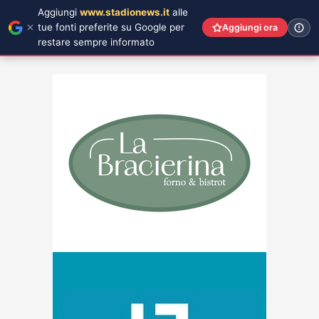
Aggiungi
www.stadionews.it
alle
tue fonti preferite su Google per
Aggiungi ora
restare sempre informato