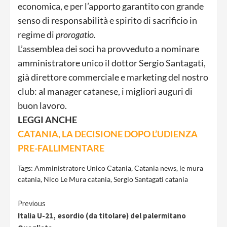
economica, e per l’apporto garantito con grande
senso di responsabilità e spirito di sacrificio in
regime di
prorogatio.
L’assemblea dei soci ha provveduto a nominare
amministratore unico il dottor Sergio Santagati,
già direttore commerciale e marketing del nostro
club: al manager catanese, i migliori auguri di
buon lavoro.
LEGGI ANCHE
CATANIA, LA DECISIONE DOPO L’UDIENZA
PRE-FALLIMENTARE
Tags:
Amministratore Unico Catania
,
Catania news
,
le mura
catania
,
Nico Le Mura catania
,
Sergio Santagati catania
Continue
Previous
Italia U-21, esordio (da titolare) del palermitano
Reading