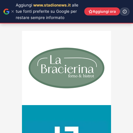
Aggiungi
www.stadionews.it
alle
tue fonti preferite su Google per
Aggiungi ora
restare sempre informato