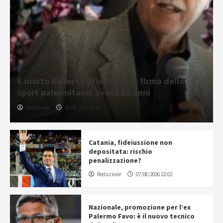
È morto Roberto Urso, storica firma dello
sport palermitano: aveva 81 anni
Redazione
08/08/2026 11:36
Catania, fideiussione non
depositata: rischio
penalizzazione?
Redazione
07/08/2026 22:02
Nazionale, promozione per l’ex
Palermo Favo: è il nuovo tecnico