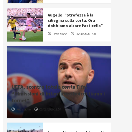
Augello: “Strefezza è la
ciliegina sulla torta. Ora
dobbiamo alzare l’asticella”
Redazione
06/08/2026 15:00
UEFA, scontro totale con la Fifa:
“Dimissioni di Infantino o boicottiamo i
tornei”
Redazione
06/08/2026 18:57