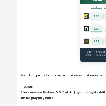
1
1.58
1.58
1.58
Quote fornite d
minuti. I bonus s
Tags:
Alfio pelliccioni Catanzaro
,
catanzaro
,
catanzaro nuov
Continue
Previous
Alessandria – Padova 0-0 (5-4 dcr): gli highlights dell
Reading
finale playoff / VIDEO