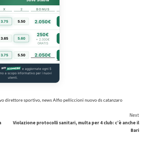
X
2
BONUS
LINK
2.050€
3.75
5.50
PIÙ INFO
250€
3.65
5.60
PIÙ INFO
+ 2.000€
GRATIS
2.050€
PIÙ INFO
3.75
5.50
a
e aggiornate ogni 5
ono a scopo informativo per i nuovi
utenti.
o direttore sportivo
,
news Alfio pelliccioni nuovo ds catanzaro
Next
a
Violazione protocolli sanitari, multa per 4 club: c’è anche il
Bari