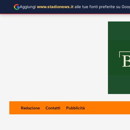
Aggiungi
www.stadionews.it
alle tue fonti preferite su Go
Skip
Redazione
Contatti
Pubblicità
to
content