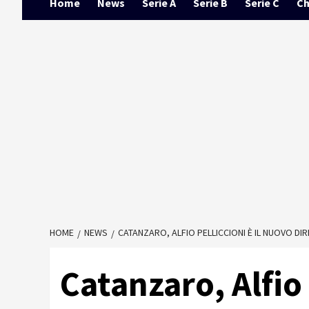
Home
News
Serie A
Serie B
Serie C
Ch
HOME
NEWS
CATANZARO, ALFIO PELLICCIONI È IL NUOVO D
Catanzaro, Alfio 