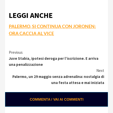
LEGGI ANCHE
PALERMO, SI CONTINUA CON JORONEN:
ORA CACCIA AL VICE
Continue
Previous
Juve Stabia, ipotesi deroga per l’iscrizione. E arriva
Reading
una penalizzazione
Next
Palermo, un 29 maggio senza adrenalina: nostalgia di
una festa attesa e mai iniziata
COMMENTA / VAI AI COMMENTI