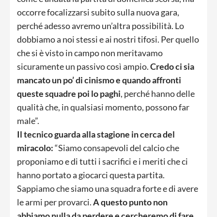
occorre focalizzarsi subito sulla nuova gara,
perché adesso avremo un’altra possibilità. Lo
dobbiamo a noi stessi e ai nostri tifosi. Per quello
che si è visto in campo non meritavamo
sicuramente un passivo così ampio.
Credo ci sia
mancato un po’ di cinismo e quando affronti
queste squadre poi lo paghi
, perché hanno delle
qualità che, in qualsiasi momento, possono far
male”.
Il tecnico guarda alla stagione in cerca del
miracolo:
“Siamo consapevoli del calcio che
proponiamo e di tutti i sacrifici e i meriti che ci
hanno portato a giocarci questa partita.
Sappiamo che siamo una squadra forte e di avere
le armi per provarci.
A questo punto non
abbiamo nulla da perdere e cercheremo di fare