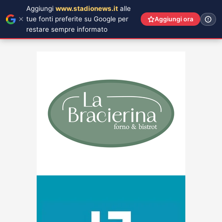
Aggiungi
www.stadionews.it
alle
tue fonti preferite su Google per
Aggiungi ora
restare sempre informato