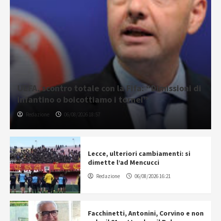
UEFA, scontro totale con la Fifa: “Dimissioni di
Infantino o boicottiamo i tornei”
Redazione
06/08/2026 18:57
Lecce, ulteriori cambiamenti: si
dimette l’ad Mencucci
Redazione
06/08/2026 16:21
Facchinetti, Antonini, Corvino e non