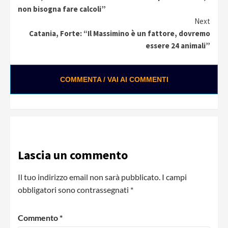
Reading
non bisogna fare calcoli”
Next
Catania, Forte: “Il Massimino è un fattore, dovremo
essere 24 animali”
COMMENTA / VAI AI COMMENTI
Lascia un commento
Il tuo indirizzo email non sarà pubblicato.
I campi
obbligatori sono contrassegnati
*
Commento
*