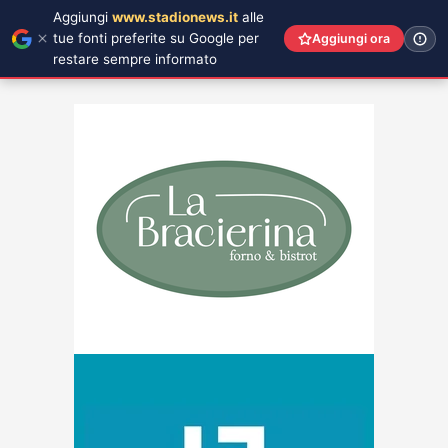
Aggiungi
www.stadionews.it
alle
tue fonti preferite su Google per
Aggiungi ora
restare sempre informato