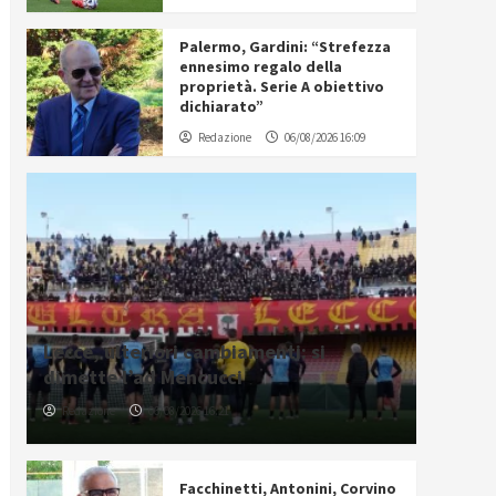
Palermo, Gardini: “Strefezza
ennesimo regalo della
proprietà. Serie A obiettivo
dichiarato”
Redazione
06/08/2026 16:09
Lecce, ulteriori cambiamenti: si
dimette l’ad Mencucci
Redazione
06/08/2026 16:21
Facchinetti, Antonini, Corvino