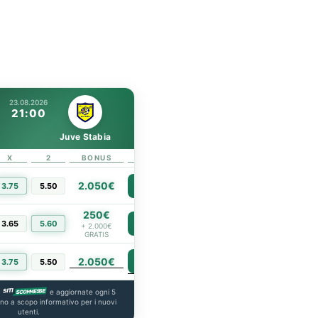
23.08.2026
21:00
Juve Stabia
X
2
BONUS
LINK
2.050€
3.75
5.50
PIÙ INFO
250€
3.65
5.60
PIÙ INFO
+ 2.000€
GRATIS
2.050€
PIÙ INFO
3.75
5.50
a
e aggiornate ogni 5
ono a scopo informativo per i nuovi
utenti.