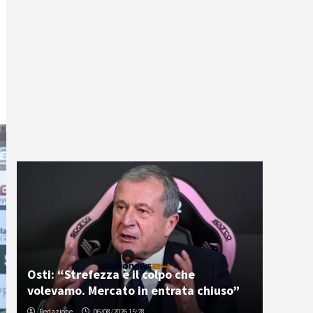
Osti: “Strefezza è il colpo che
volevamo. Mercato in entrata chiuso”
Redazione
06/08/2026 15:28