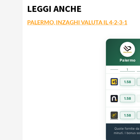
LEGGI ANCHE
PALERMO, INZAGHI VALUTA IL 4-2-3-1
Palermo
1
1.58
1.58
1.58
Quote fornite d
minuti. I bonus s