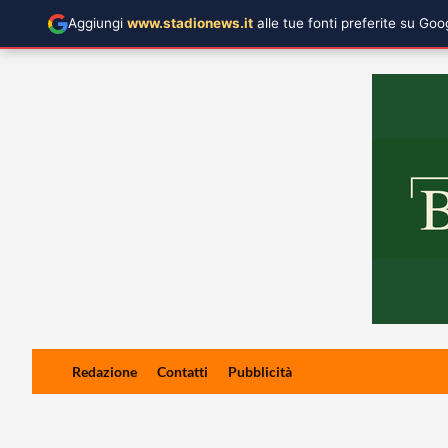
Aggiungi
www.stadionews.it
alle tue fonti preferite su Go
Skip
Redazione
Contatti
Pubblicità
to
content