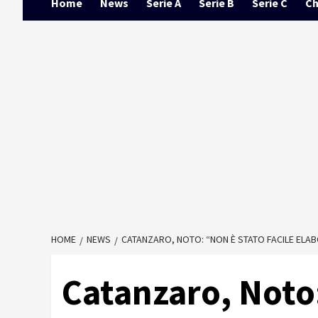
Home
News
Serie A
Serie B
Serie C
Ch
HOME
NEWS
CATANZARO, NOTO: “NON È STATO FACILE ELAB
Catanzaro, Noto: