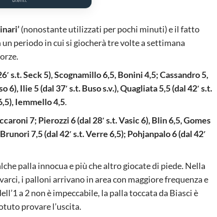
inari’
(nonostante utilizzati per pochi minuti) e il fatto
 un periodo in cui si giocherà tre volte a settimana
forze.
 26′ s.t. Seck 5), Scognamillo 6,5, Bonini 4,5; Cassandro 5,
6), Ilie 5 (dal 37′ s.t. Buso s.v.), Quagliata 5,5 (dal 42′ s.t.
 6,5), Iemmello 4,5
.
aroni 7; Pierozzi 6 (dal 28′ s.t. Vasic 6), Blin 6,5, Gomes
, Brunori 7,5 (dal 42′ s.t. Verre 6,5); Pohjanpalo 6 (dal 42′
che palla innocua e più che altro giocate di piede. Nella
varci, i palloni arrivano in area con maggiore frequenza e
ell’1 a 2 non è impeccabile, la palla toccata da Biasci è
tuto provare l’uscita.