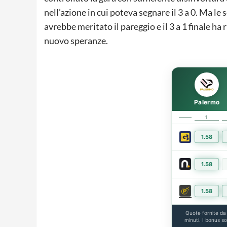
nell’azione in cui poteva segnare il 3 a 0. Ma le
avrebbe meritato il pareggio e il 3 a 1 finale ha 
nuovo speranze.
Palermo
1
1.58
1.58
1.58
Quote fornite d
minuti. I bonus s