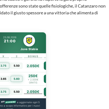
 sofferenze sono state quelle fisiologiche, il Catanzaro non
ridato il giusto spessore a una vittoria che alimenta di
23.08.2026
21:00
Juve Stabia
X
2
BONUS
LINK
2.050€
3.75
5.50
PIÙ INFO
250€
3.65
5.60
PIÙ INFO
+ 2.000€
GRATIS
2.050€
PIÙ INFO
3.75
5.50
a
e aggiornate ogni 5
ono a scopo informativo per i nuovi
utenti.