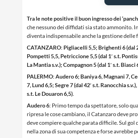
Tra le note positive il buon ingresso dei ‘panch
che nessuno dei diffidati sia stato ammonito. In
diventa indispensabile anche la gestione delle 
CATANZARO
:
Pigliacelli 5,5; Brighenti 6 (dal
Pompetti 5,5, Petriccione 5,5 (dal 1′ s.t. Pontisso 
La Mantia s.v.); Compagnon 5 (dal 1′ s.t. Biasci
PALERMO
:
Audero 6; Baniya 6, Magnani 7, Cecc
7, Lund 6,5; Segre 7 (dal 42′ s.t. Ranocchia s.v.)
s.t. Le Douaron 6,5)
.
Audero 6
: Primo tempo da spettatore, solo qual
ripresa le cose cambiano, il Catanzaro deve pro
deve compiere qualche parata difficile. Sul gol d
nella zona di sua competenza e forse avrebbe po