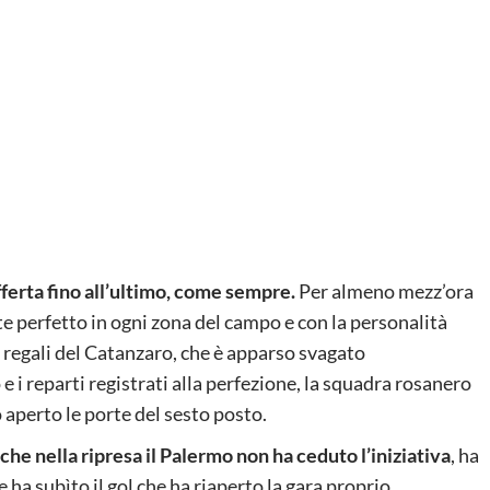
fferta fino all’ultimo, come sempre.
Per almeno mezz’ora
te perfetto in ogni zona del campo e con la personalità
 i regali del Catanzaro, che è apparso svagato
 i reparti registrati alla perfezione, la squadra rosanero
 aperto le porte del sesto posto.
che nella ripresa il Palermo non ha ceduto l’iniziativa
, ha
e ha subìto il gol che ha riaperto la gara proprio