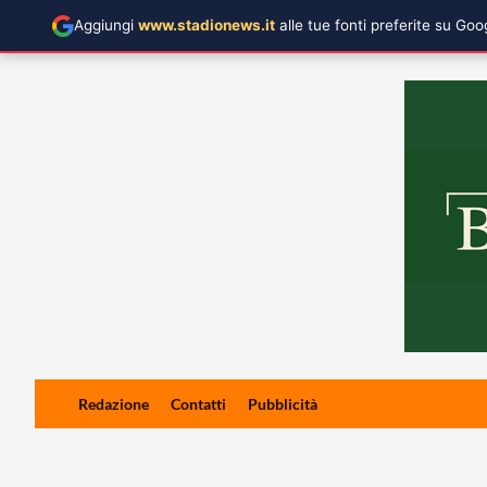
Aggiungi
www.stadionews.it
alle tue fonti preferite su Go
Skip
Redazione
Contatti
Pubblicità
to
content