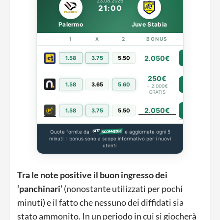
23.08.2026
21:00
Palermo
Juve Stabia
1
X
2
BONUS
LINK
2.050€
1.58
3.75
5.50
PIÙ INFO
250€
1.58
3.65
5.60
PIÙ INFO
+ 2.000€
GRATIS
2.050€
PIÙ INFO
1.58
3.75
5.50
Quote fornite da
e aggiornate ogni 5
minuti. I bonus sono a scopo informativo per i nuovi
utenti.
Tra le note positive il buon ingresso dei
‘panchinari’
(nonostante utilizzati per pochi
minuti) e il fatto che nessuno dei diffidati sia
stato ammonito. In un periodo in cui si giocherà