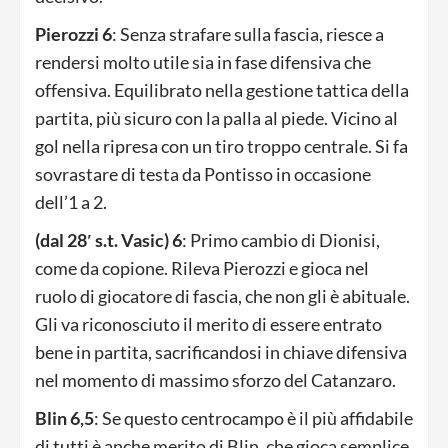
Pierozzi 6
: Senza strafare sulla fascia, riesce a
rendersi molto utile sia in fase difensiva che
offensiva. Equilibrato nella gestione tattica della
partita, più sicuro con la palla al piede. Vicino al
gol nella ripresa con un tiro troppo centrale. Si fa
sovrastare di testa da Pontisso in occasione
dell’1 a 2.
(dal 28′ s.t. Vasic) 6
: Primo cambio di Dionisi,
come da copione. Rileva Pierozzi e gioca nel
ruolo di giocatore di fascia, che non gli è abituale.
Gli va riconosciuto il merito di essere entrato
bene in partita, sacrificandosi in chiave difensiva
nel momento di massimo sforzo del Catanzaro.
Blin 6,5
: Se questo centrocampo è il più affidabile
di tutti è anche merito di Blin, che gioca semplice