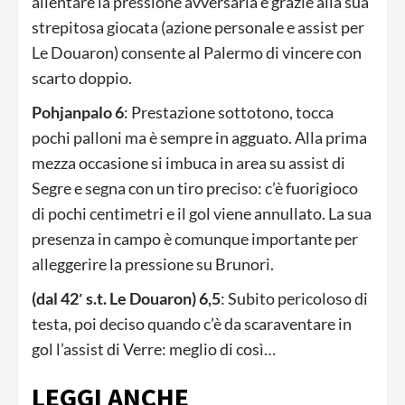
allentare la pressione avversaria e grazie alla sua
strepitosa giocata (azione personale e assist per
Le Douaron) consente al Palermo di vincere con
scarto doppio.
Pohjanpalo 6
: Prestazione sottotono, tocca
pochi palloni ma è sempre in agguato. Alla prima
mezza occasione si imbuca in area su assist di
Segre e segna con un tiro preciso: c’è fuorigioco
di pochi centimetri e il gol viene annullato. La sua
presenza in campo è comunque importante per
alleggerire la pressione su Brunori.
(dal 42′ s.t. Le Douaron) 6,5
: Subito pericoloso di
testa, poi deciso quando c’è da scaraventare in
gol l’assist di Verre: meglio di così…
LEGGI ANCHE