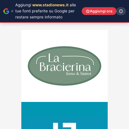
Aggiungi
www.stadionews.it
alle
tue fonti preferite su Google per
Aggiungi ora
restare sempre informato