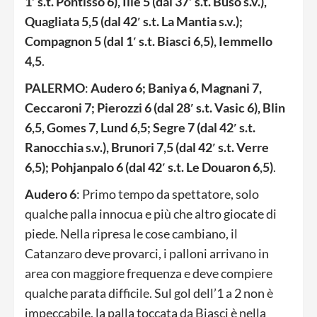
1′ s.t. Pontisso 6), Ilie 5 (dal 37′ s.t. Buso s.v.),
Quagliata 5,5 (dal 42′ s.t. La Mantia s.v.);
Compagnon 5 (dal 1′ s.t. Biasci 6,5), Iemmello
4,5
.
PALERMO
:
Audero 6; Baniya 6, Magnani 7,
Ceccaroni 7; Pierozzi 6 (dal 28′ s.t. Vasic 6), Blin
6,5, Gomes 7, Lund 6,5; Segre 7 (dal 42′ s.t.
Ranocchia s.v.), Brunori 7,5 (dal 42′ s.t. Verre
6,5); Pohjanpalo 6 (dal 42′ s.t. Le Douaron 6,5)
.
Audero 6
: Primo tempo da spettatore, solo
qualche palla innocua e più che altro giocate di
piede. Nella ripresa le cose cambiano, il
Catanzaro deve provarci, i palloni arrivano in
area con maggiore frequenza e deve compiere
qualche parata difficile. Sul gol dell’1 a 2 non è
impeccabile, la palla toccata da Biasci è nella