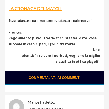
LA CRONACA DEL MATCH
Tags:
catanzaro palermo pagelle
,
catanzaro palermo voti
Continue
Previous
Regolamento playout Serie C: chi si salva, date, cosa
Reading
succede in caso di pari, i gol in trasferta…
Next
Dionisi: “Tre punti meritati, vogliamo la miglior
classifica in ottica playoff”
COMMENTA / VAI AI COMMENTI
Manos
ha detto:
27/04/2025 17:08 alle 17:08