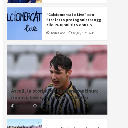
“Calciomercato Live” con
Strefezza protagonista: oggi
alle 19.30 sul sito e su Fb
Redazione
06/08/2026 06:45
Ascoli, la storia con Damiani continua:
rinnovo biennale per l’ex Palermo
Redazione
06/08/2026 17:37