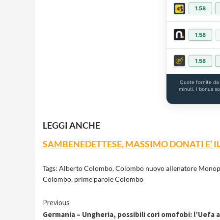
1.58
1.58
1.58
Quote fornite d
minuti. I bonus s
LEGGI ANCHE
SAMBENEDETTESE, MASSIMO DONATI E’ IL
Tags:
Alberto Colombo
,
Colombo nuovo allenatore Monop
Colombo
,
prime parole Colombo
Continue
Previous
Germania – Ungheria, possibili cori omofobi: l’Uefa 