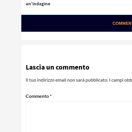
Reading
un’indagine
COMMENTA
Lascia un commento
Il tuo indirizzo email non sarà pubblicato.
I campi obb
Commento
*