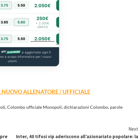
2.050€
3.75
5.50
PIÙ INFO
250€
3.65
5.60
PIÙ INFO
+ 2.000€
GRATIS
2.050€
PIÙ INFO
3.75
5.50
a
e aggiornate ogni 5
ono a scopo informativo per i nuovi
utenti.
 NUOVO ALLENATORE / UFFICIALE
oli
,
Colombo ufficiale Monopoli
,
dichiarazioni Colombo
,
parole
Next
apre
Inter, 40 tifosi vip aderiscono all’azionariato popolare: la