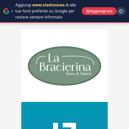
Aggiungi
www.stadionews.it
alle
tue fonti preferite su Google per
Aggiungi ora
restare sempre informato