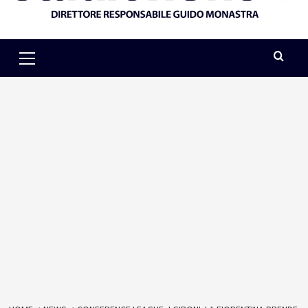
Primary
Menu