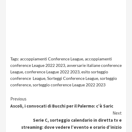
Tags:
accoppiamenti Conference League
,
accoppiamenti
conference League 2022 2023
,
avversarie italiane conference
League
,
conference League 2022 2023
,
esito sorteggio
conference League
,
Sorteggi Conference League
,
sorteggio
conference
,
sorteggio conference League 2022 2023
Continue
Previous
Ascoli, i convocati di Bucchi per il Palermo: c’è Saric
Reading
Next
Serie C, sorteggio calendario in diretta tv e
streaming: dove vedere l’evento e orario d’inizio