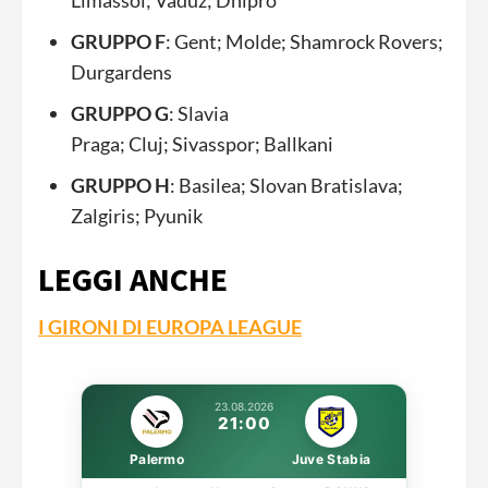
GRUPPO F
: Gent; Molde; Shamrock Rovers;
Durgardens
GRUPPO G
: Slavia
Praga; Cluj; Sivasspor; Ballkani
GRUPPO H
: Basilea; Slovan Bratislava;
Zalgiris; Pyunik
LEGGI ANCHE
I GIRONI DI EUROPA LEAGUE
23.08.2026
21:00
Palermo
Juve Stabia