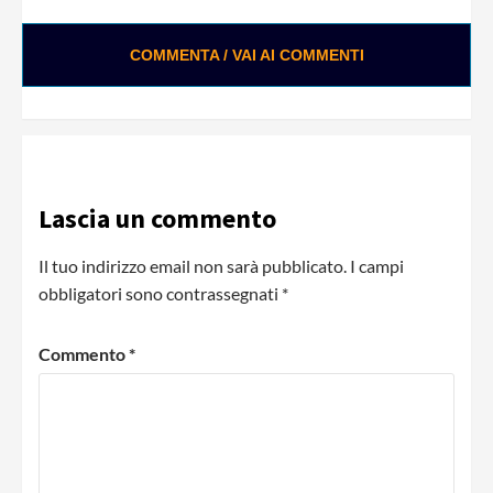
COMMENTA / VAI AI COMMENTI
Lascia un commento
Il tuo indirizzo email non sarà pubblicato.
I campi
obbligatori sono contrassegnati
*
Commento
*