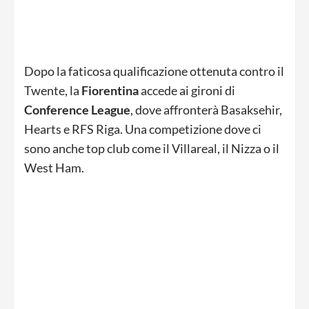
Dopo la faticosa qualificazione ottenuta contro il
Twente, la
Fiorentina
accede ai gironi di
Conference League
, dove affronterà Basaksehir,
Hearts e RFS Riga. Una competizione dove ci
sono anche top club come il Villareal, il Nizza o il
West Ham.