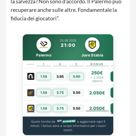
la salvezza? Non sono d’accordo. Il Palermo può
recuperare anche sulle altre. Fondamentale la
fiducia dei giocatori”.
23.08.2026
21:00
Palermo
Juve Stabia
1
X
2
BONUS
LINK
250€
1.58
3.65
5.60
PIÙ INFO
+ 2.000€
GRATIS
2.050€
1.58
3.75
5.50
PIÙ INFO
2.050€
PIÙ INFO
1.58
3.75
5.50
Quote fornite da
e aggiornate ogni 5
minuti. I bonus sono a scopo informativo per i nuovi
utenti.