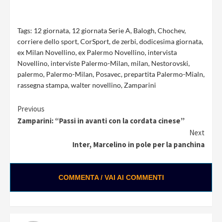
Tags:
12 giornata
,
12 giornata Serie A
,
Balogh
,
Chochev
,
corriere dello sport
,
CorSport
,
de zerbi
,
dodicesima giornata
,
ex Milan Novellino
,
ex Palermo Novellino
,
intervista
Novellino
,
interviste Palermo-Milan
,
milan
,
Nestorovski
,
palermo
,
Palermo-Milan
,
Posavec
,
prepartita Palermo-Mialn
,
rassegna stampa
,
walter novellino
,
Zamparini
Continue
Previous
Zamparini: “Passi in avanti con la cordata cinese”
Reading
Next
Inter, Marcelino in pole per la panchina
COMMENTA / VAI AI COMMENTI