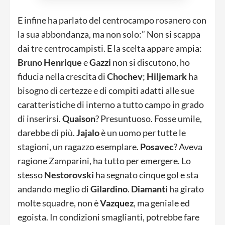
E infine ha parlato del centrocampo rosanero con
la sua abbondanza, ma non solo:” Non si scappa
dai tre centrocampisti. E la scelta appare ampia:
Bruno Henrique
e
Gazzi
non si discutono, ho
fiducia nella crescita di
Chochev
;
Hiljemark
ha
bisogno di certezze e di compiti adatti alle sue
caratteristiche di interno a tutto campo in grado
di inserirsi.
Quaison
? Presuntuoso. Fosse umile,
darebbe di più.
Jajalo
è un uomo per tutte le
stagioni, un ragazzo esemplare.
Posavec
? Aveva
ragione Zamparini, ha tutto per emergere. Lo
stesso
Nestorovski
ha segnato cinque gol e sta
andando meglio di
Gilardino
.
Diamanti
ha girato
molte squadre, non è
Vazquez
, ma geniale ed
egoista. In condizioni smaglianti, potrebbe fare