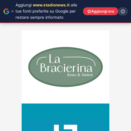
Aggiungi
www.stadionews.it
alle
tue fonti preferite su Google per
Aggiungi ora
restare sempre informato