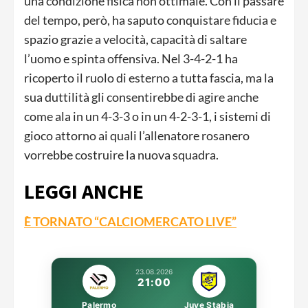
una condizione fisica non ottimale. Con il passare
del tempo, però, ha saputo conquistare fiducia e
spazio grazie a velocità, capacità di saltare
l’uomo e spinta offensiva. Nel 3-4-2-1 ha
ricoperto il ruolo di esterno a tutta fascia, ma la
sua duttilità gli consentirebbe di agire anche
come ala in un 4-3-3 o in un 4-2-3-1, i sistemi di
gioco attorno ai quali l’allenatore rosanero
vorrebbe costruire la nuova squadra.
LEGGI ANCHE
È TORNATO “CALCIOMERCATO LIVE”
23.08.2026
21:00
Palermo
Juve Stabia