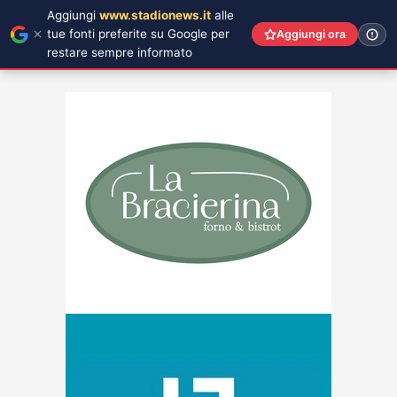
Aggiungi
www.stadionews.it
alle
tue fonti preferite su Google per
Aggiungi ora
restare sempre informato