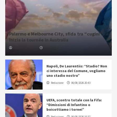
Palermo e Melbourne City, sfida tra “cugini”:
inizia la tournée in Australia
Gabriele Cavallaro
07/08/2026 06:30
Napoli, De Laurentiis: “Stadio? Non
ci interessa del Comune, vogliamo
uno stadio nostro”
Redazione
06/08/2026 20:43
UEFA, scontro totale con la Fifa:
“Dimissioni di Infantino o
boicottiamo i tornei”
Redazione
06/08/2026 18:57