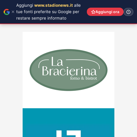
Aggiungi
www.stadionews.it
alle
tue fonti preferite su Google per
Aggiungi ora
restare sempre informato