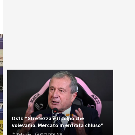
Osti: “Strefezza è il colpo che
volevamo. Mercato in entrata chiuso”
Redazione
06/08/2026 15:28