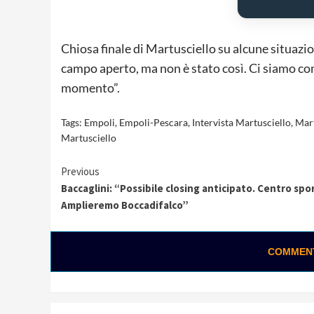
Chiosa finale di Martusciello su alcune situazio
campo aperto, ma non è stato così. Ci siamo comp
momento”.
Tags:
Empoli
,
Empoli-Pescara
,
Intervista Martusciello
,
Mart
Martusciello
Continue
Previous
Baccaglini: “Possibile closing anticipato. Centro spo
Reading
Amplieremo Boccadifalco”
COMMENTA