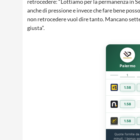
retrocedere: “Lottiamo per la permanenza in Seri
anche di pressione e invece che fare bene poss
non retrocedere vuol dire tanto. Mancano sette 
giusta”.
Palermo
1
1.58
1.58
1.58
Quote fornite d
minuti. I bonus s