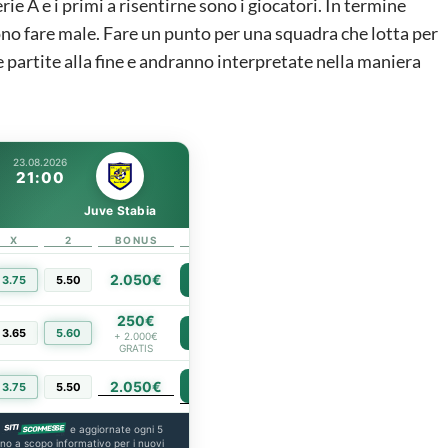
e A e i primi a risentirne sono i giocatori. In termine
ono fare male. Fare un punto per una squadra che lotta per
partite alla fine e andranno interpretate nella maniera
23.08.2026
21:00
Juve Stabia
X
2
BONUS
LINK
2.050€
3.75
5.50
PIÙ INFO
250€
3.65
5.60
PIÙ INFO
+ 2.000€
GRATIS
2.050€
PIÙ INFO
3.75
5.50
a
e aggiornate ogni 5
ono a scopo informativo per i nuovi