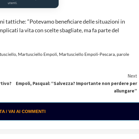
utenti.
ni tattiche: “Potevamo beneficiare delle situazioni in
licati la vita con scelte sbagliate, ma fa parte del
usciello
,
Martusciello Empoli
,
Martusciello Empoli-Pescara
,
parole
Next
rtivo?
Empoli, Pasqual: “Salvezza? Importante non perdere per
allungare”
 / VAI AI COMMENTI