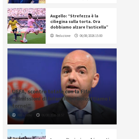
Augello: “Strefezza è la
ciliegina sulla torta. Ora
dobbiamo alzare l’asticella”
Redazione
06/08/2026 15:00
UEFA, scontro totale con la Fifa:
“Dimissioni di Infantino o boicottiamo i
tornei”
Redazione
06/08/2026 18:57