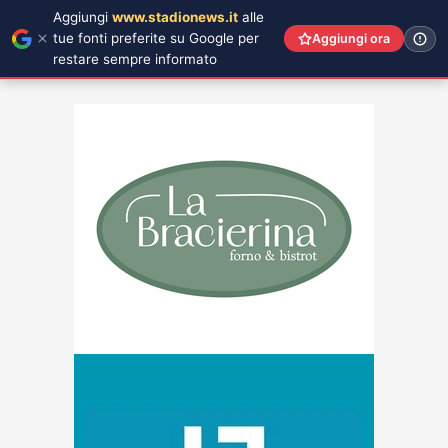
Aggiungi
www.stadionews.it
alle
tue fonti preferite su Google per
Aggiungi ora
restare sempre informato