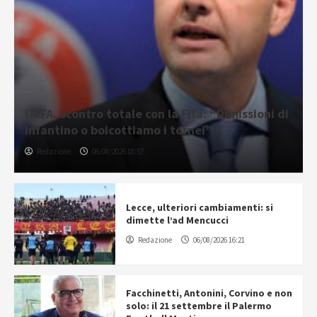
UEFA, scontro totale con la Fifa: “Dimissioni di
Infantino o boicottiamo i tornei”
Redazione
06/08/2026 18:57
Lecce, ulteriori cambiamenti: si
dimette l’ad Mencucci
Redazione
06/08/2026 16:21
Facchinetti, Antonini, Corvino e non
solo: il 21 settembre il Palermo