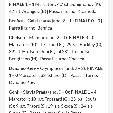
FINALE 1 – 1
Marcatori: 40′ s.t. Sulejmanov (K);
42′ s.t. Aranguiz (B) | Passa il turno: Krasnodar
Benfica – Galatasaray (and. 2 – 1):
FINALE 0 – 0
|
Passa il turno: Benfica
Chelsea
– Malmoe (and. 2 – 1):
FINALE 3 – 0
Marcatori: 10′ s.t. Giroud (C); 29′ s.t. Barkley (C);
39′ s.t. Hudson-Odoi (C); al 28′ s.t. espulso
Bengtsson (M) | Passa il turno: Chelsea
Dynamo
Kiev
– Olympiacos (and. 2 – 2):
FINALE
1 – 0
Marcatori: 32′ p.t. Sol (D) | Passa il turno:
Dynamo Kiev
Genk –
Slavia
Praga
(and. 0 – 0):
FINALE 1 – 4
Marcatori: 10′ p.t. Trossard (G); 23′ p.t. Coufal
(S); 9′ s.t. Traoré (S); 19′ s.t. Skoda (S); 24′ s.t.