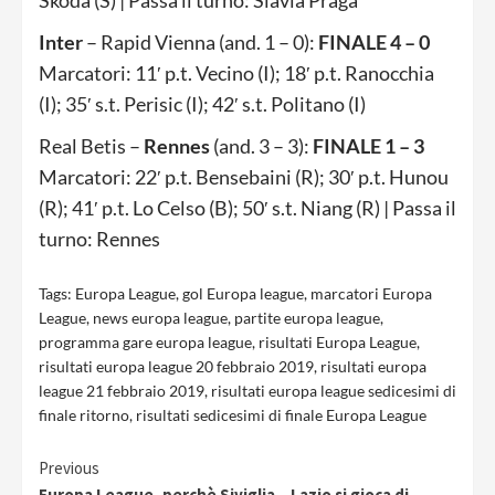
Skoda (S) | Passa il turno: Slavia Praga
Inter
– Rapid Vienna (and. 1 – 0):
FINALE 4 – 0
Marcatori: 11′ p.t. Vecino (I); 18′ p.t. Ranocchia
(I); 35′ s.t. Perisic (I); 42′ s.t. Politano (I)
Real Betis –
Rennes
(and. 3 – 3):
FINALE 1 – 3
Marcatori: 22′ p.t. Bensebaini (R); 30′ p.t. Hunou
(R); 41′ p.t. Lo Celso (B); 50′ s.t. Niang (R) | Passa il
turno: Rennes
Tags:
Europa League
,
gol Europa league
,
marcatori Europa
League
,
news europa league
,
partite europa league
,
programma gare europa league
,
risultati Europa League
,
risultati europa league 20 febbraio 2019
,
risultati europa
league 21 febbraio 2019
,
risultati europa league sedicesimi di
finale ritorno
,
risultati sedicesimi di finale Europa League
Continue
Previous
Europa League, perchè Siviglia – Lazio si gioca di