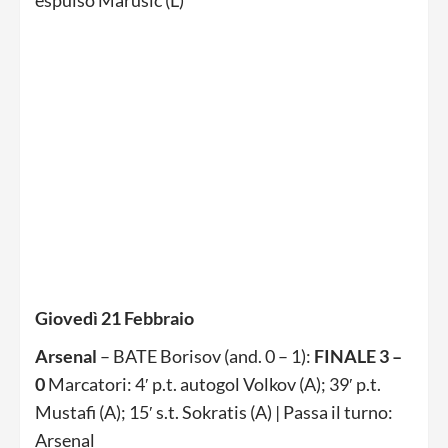
espulso Marusic (L)
Giovedì 21 Febbraio
Arsenal
– BATE Borisov (and. 0 – 1):
FINALE 3 –
0
Marcatori: 4′ p.t. autogol Volkov (A); 39′ p.t.
Mustafi (A); 15′ s.t. Sokratis (A) | Passa il turno:
Arsenal