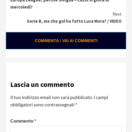
Reading
mercoledì?
Next
Serie B, ma che gol ha fatto Luca Mora? / VIDEO
COMMENTA / VAI AI COMMENTI
Lascia un commento
Il tuo indirizzo email non sarà pubblicato.
I campi
obbligatori sono contrassegnati
*
Commento
*