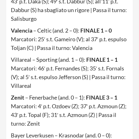
43′ p.t. Daka (S); 49′ s.t. Dabbur (S); all’11’ p.t.
Dabbur (S) ha sbagliato un rigore | Passa il turno:
Salisburgo
Valencia
– Celtic (and. 2 – 0):
FINALE 1 – 0
Marcatori: 25′ s.t. Gameiro (V); al 37′ p.t. espulso
Toljan (C) | Passa il turno: Valencia
Villareal – Sporting (and. 1 – 0):
FINALE 1 – 1
Marcatori: 46′ p.t. Fernandes (S); 35′ s.t. Fornals
(V); al 5′ s.t. espulso Jefferson (S) | Passa il turno:
Villareal
Zenit
– Fenerbache (and. 0 – 1):
FINALE 3 – 1
Marcatori: 4′ p.t. Ozdoev (Z); 37′ p.t. Azmoun (Z);
43′ p.t. Topal (F); 31′ s.t. Azmoun (Z) | Passa il
turno: Zenit
Bayer Leverkusen – Krasnodar (and. 0 – 0):