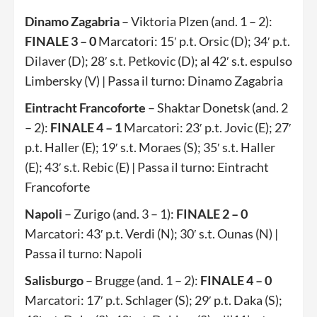
Dinamo Zagabria
– Viktoria Plzen (and. 1 – 2):
FINALE 3 – 0
Marcatori: 15′ p.t. Orsic (D); 34′ p.t.
Dilaver (D); 28′ s.t. Petkovic (D); al 42′ s.t. espulso
Limbersky (V) | Passa il turno: Dinamo Zagabria
Eintracht Francoforte
– Shaktar Donetsk (and. 2
– 2):
FINALE 4 – 1
Marcatori: 23′ p.t. Jovic (E); 27′
p.t. Haller (E); 19′ s.t. Moraes (S); 35′ s.t. Haller
(E); 43′ s.t. Rebic (E) | Passa il turno: Eintracht
Francoforte
Napoli
– Zurigo (and. 3 – 1):
FINALE 2 – 0
Marcatori: 43′ p.t. Verdi (N); 30′ s.t. Ounas (N) |
Passa il turno: Napoli
Salisburgo
– Brugge (and. 1 – 2):
FINALE 4 – 0
Marcatori: 17′ p.t. Schlager (S); 29′ p.t. Daka (S);