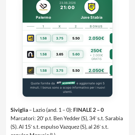
23.08.2026
21:00
Palermo
Juve Stabia
1
X
2
BONUS
LINK
2.050€
1.58
3.75
5.50
PIÙ INFO
250€
1.58
3.65
5.60
PIÙ INFO
+ 2.000€
GRATIS
2.050€
PIÙ INFO
1.58
3.75
5.50
Quote fornite da
e aggiornate ogni 5
minuti. I bonus sono a scopo informativo per i nuovi
utenti.
Siviglia
– Lazio (and. 1 – 0):
FINALE 2 – 0
Marcatori: 20′ p.t. Ben Yedder (S), 34′ s.t. Sarabia
(S). Al 15′ s.t. espulso Vazquez (S), al 26′ s.t.