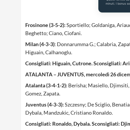
minuti. I bonus s
Frosinone (3-5-2):
Sportiello; Goldaniga, Aria
Beghetto; Ciano, Ciofani.
Milan (4-3-3)
: Donnarumma G.; Calabria, Zapat
Higuain,
Calhanoglu
.
Consigliati: Higuain, Cutrone. Sconsigliati: Ar
ATALANTA – JUVENTUS, mercoledì 26 dicemb
Atalanta (3-4-1-2):
Berisha; Masiello, Djimsiti,
Gomez, Zapata.
Juventus (4-3-3):
Szczesny; De Sciglio, Benatia
Dybala, Mandzukic, Cristiano Ronaldo.
Consigliati: Ronaldo, Dybala. Sconsigliati: Dji