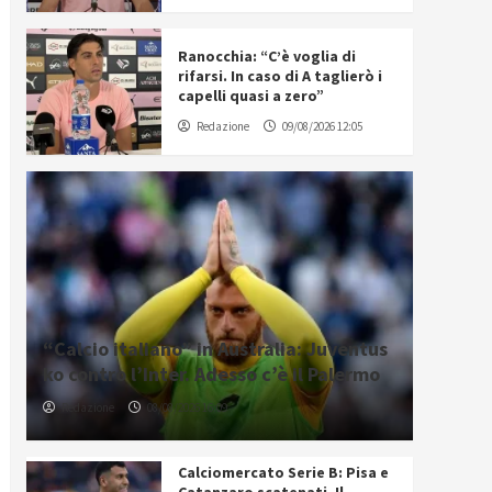
Ranocchia: “C’è voglia di
rifarsi. In caso di A taglierò i
capelli quasi a zero”
Redazione
09/08/2026 12:05
“Calcio italiano” in Australia: Juventus
ko contro l’Inter. Adesso c’è il Palermo
Redazione
08/08/2026 16:09
Calciomercato Serie B: Pisa e