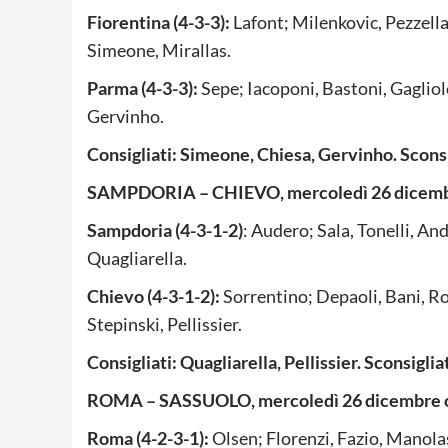
Fiorentina (4-3-3):
Lafont; Milenkovic, Pezzella
Simeone, Mirallas.
Parma (4-3-3):
Sepe; Iacoponi, Bastoni, Gagliolo,
Gervinho.
Consigliati: Simeone, Chiesa, Gervinho. Sconsi
SAMPDORIA – CHIEVO, mercoledì 26 dicembr
Sampdoria (4-3-1-2)
: Audero; Sala, Tonelli, An
Quagliarella.
Chievo (4-3-1-2):
Sorrentino; Depaoli, Bani, Ro
Stepinski, Pellissier.
Consigliati: Quagliarella, Pellissier. Sconsiglia
ROMA – SASSUOLO, mercoledì 26 dicembre o
Roma (4-2-3-1):
Olsen; Florenzi, Fazio, Manolas