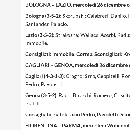
BOLOGNA – LAZIO, mercoledì 26 dicembre o
Bologna (3-5-2):
Skorupski; Calabresi, Danilo, 
Santander, Palacio.
Lazio (3-5-2):
Strakosha; Wallace, Acerbi, Radu; 
Immobile.
Consigliati: Immobile, Correa. Sconsigliati: Kr
CAGLIARI – GENOA, mercoledì 26 dicembre o
Cagliari (4-3-1-2):
Cragno; Srna, Ceppitelli, Rom
Pedro, Pavoletti.
Genoa (3-5-2):
Radu; Biraschi, Romero, Criscit
Piatek.
Consigliati: Piatek, Joao Pedro, Pavoletti. Sco
FIORENTINA – PARMA, mercoledì 26 dicembr