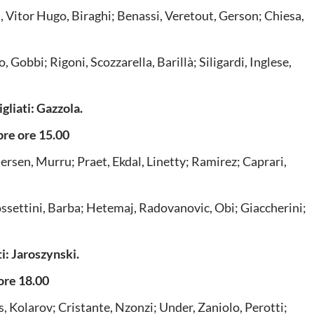
, Vitor Hugo, Biraghi; Benassi, Veretout, Gerson; Chiesa,
 Gobbi; Rigoni, Scozzarella, Barillà; Siligardi, Inglese,
gliati: Gazzola.
e ore 15.00
dersen, Murru; Praet, Ekdal, Linetty; Ramirez; Caprari,
ssettini, Barba; Hetemaj, Radovanovic, Obi; Giaccherini;
ti: Jaroszynski.
re 18.00
, Kolarov; Cristante, Nzonzi; Under, Zaniolo, Perotti;