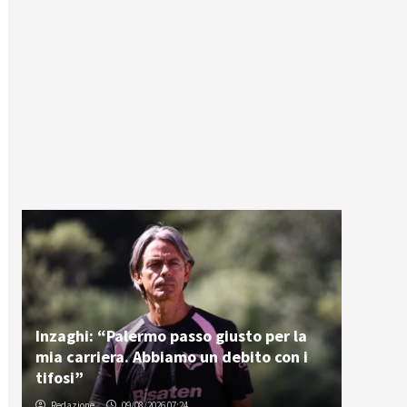
Inzaghi: “Palermo passo giusto per la
mia carriera. Abbiamo un debito con i
tifosi”
Redazione
09/08/2026 07:24