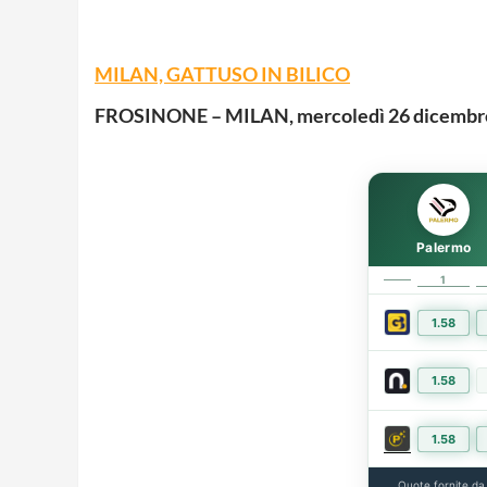
MILAN, GATTUSO IN BILICO
FROSINONE – MILAN, mercoledì 26 dicembre
Palermo
1
1.58
1.58
1.58
Quote fornite d