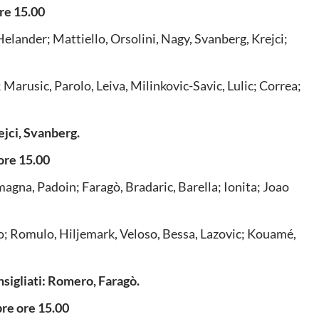
re 15.00
Helander; Mattiello, Orsolini, Nagy, Svanberg, Krejci;
Marusic, Parolo, Leiva, Milinkovic-Savic, Lulic; Correa;
ejci, Svanberg.
re 15.00
agna, Padoin; Faragò, Bradaric, Barella; Ionita; Joao
o; Romulo, Hiljemark, Veloso, Bessa, Lazovic; Kouamé,
nsigliati: Romero, Faragò.
e ore 15.00