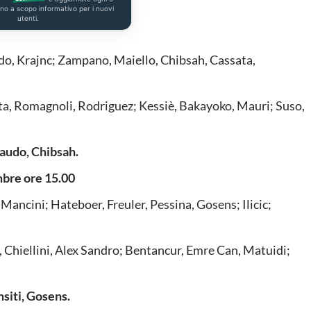
ono a scopo informativo per i nuovi
utenti.
udo, Krajnc; Zampano, Maiello, Chibsah, Cassata,
a, Romagnoli, Rodriguez; Kessiè, Bakayoko, Mauri; Suso,
iaudo, Chibsah.
re ore 15.00
 Mancini; Hateboer, Freuler, Pessina, Gosens; Ilicic;
, Chiellini, Alex Sandro; Bentancur, Emre Can, Matuidi;
msiti, Gosens.