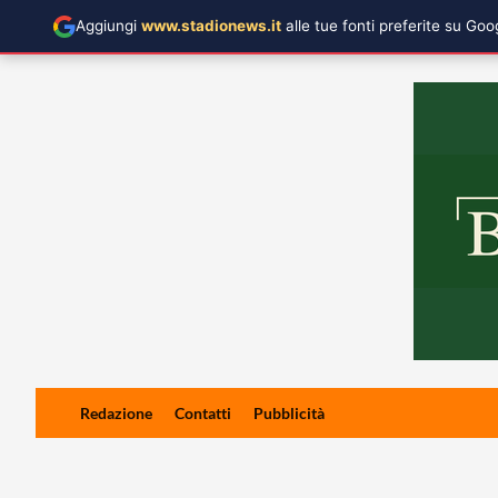
Aggiungi
www.stadionews.it
alle tue fonti preferite su Go
Skip
Redazione
Contatti
Pubblicità
to
content