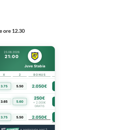
 ore 12.30
23.08.2026
21:00
Juve Stabia
X
2
BONUS
LINK
2.050€
3.75
5.50
PIÙ INFO
250€
3.65
5.60
PIÙ INFO
+ 2.000€
GRATIS
2.050€
PIÙ INFO
3.75
5.50
a
e aggiornate ogni 5