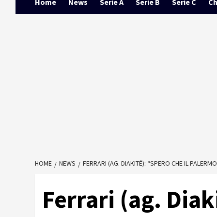
Home
News
Serie A
Serie B
Serie C
Ch
HOME
NEWS
FERRARI (AG. DIAKITÉ): “SPERO CHE IL PALER
Ferrari (ag. Diak