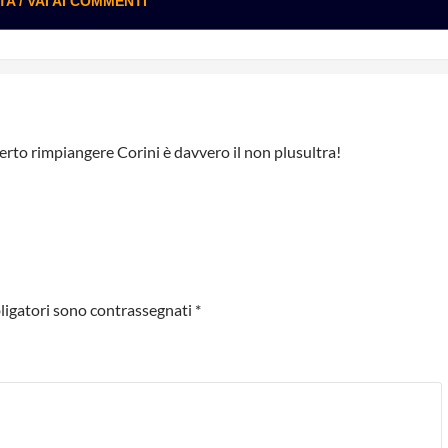
 / VAI AI COMMENTI
certo rimpiangere Corini è davvero il non plusultra!
ligatori sono contrassegnati
*