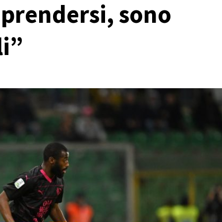
iprendersi, sono
li”