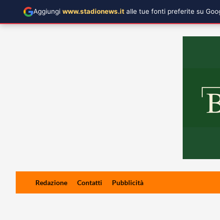
Aggiungi
www.stadionews.it
alle tue fonti preferite su Go
Skip
Redazione
Contatti
Pubblicità
to
content