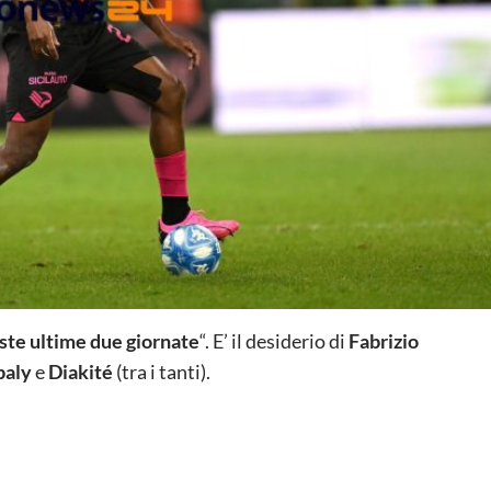
este ultime due giornate
“. E’ il desiderio di
Fabrizio
baly
e
Diakité
(tra i tanti).