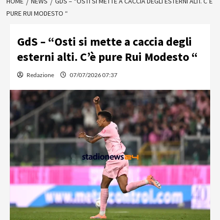
HOME
NEWS
GDS – “OSTI SI METTE A CACCIA DEGLI ESTERNI ALTI. C’È
PURE RUI MODESTO “
GdS – “Osti si mette a caccia degli
esterni alti. C’è pure Rui Modesto “
Redazione
07/07/2026 07:37