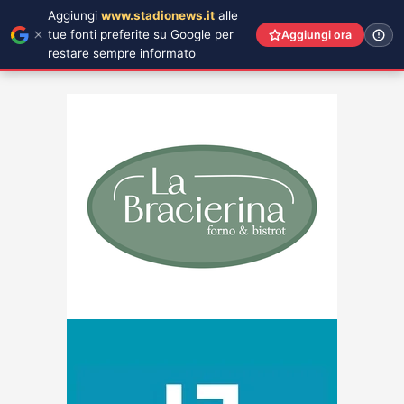
Aggiungi
www.stadionews.it
alle
tue fonti preferite su Google per
Aggiungi ora
restare sempre informato