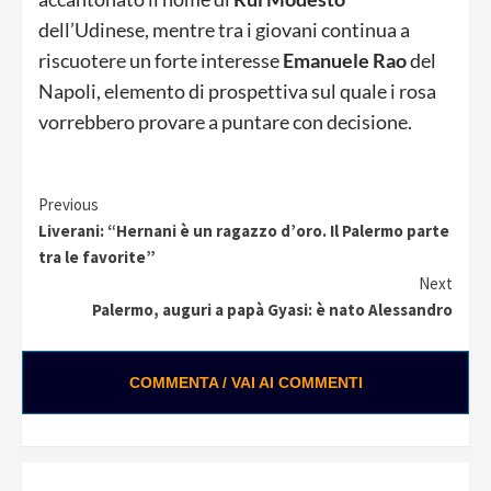
dell’Udinese, mentre tra i giovani continua a
riscuotere un forte interesse
Emanuele Rao
del
Napoli, elemento di prospettiva sul quale i rosa
vorrebbero provare a puntare con decisione.
Continue
Previous
Liverani: “Hernani è un ragazzo d’oro. Il Palermo parte
Reading
tra le favorite”
Next
Palermo, auguri a papà Gyasi: è nato Alessandro
COMMENTA / VAI AI COMMENTI