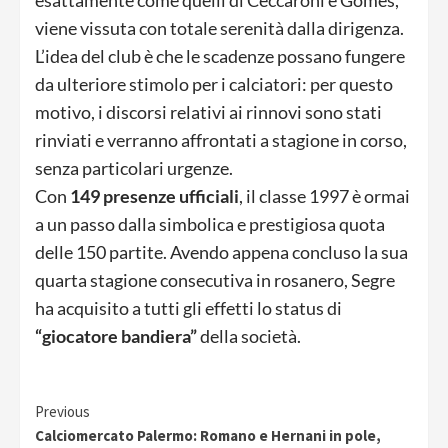
viene vissuta con totale serenità dalla dirigenza.
L’idea del club è che le scadenze possano fungere
da ulteriore stimolo per i calciatori: per questo
motivo, i discorsi relativi ai rinnovi sono stati
rinviati e verranno affrontati a stagione in corso,
senza particolari urgenze.
Con
149 presenze ufficiali
, il classe 1997 è ormai
a un passo dalla simbolica e prestigiosa quota
delle 150 partite. Avendo appena concluso la sua
quarta stagione consecutiva in rosanero, Segre
ha acquisito a tutti gli effetti lo status di
“giocatore bandiera”
della società.
Continue
Previous
Calciomercato Palermo: Romano e Hernani in pole,