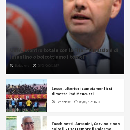
UEFA, scontro totale con la Fifa: “Dimissioni di
Infantino o boicottiamo i tornei”
Redazione
06/08/2026 18:57
Lecce, ulteriori cambiamenti: si
dimette l’ad Mencucci
Redazione
06/08/2026 16:21
Facchinetti, Antonini, Corvino e non
solo: il 21 settembre il Palermo