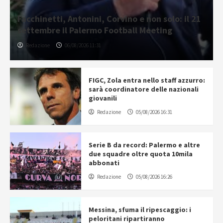
Facchinetti, Antonini, Corvino e non solo: il 21
settembre il Palermo Football Meeting
Redazione
06/08/2026 11:31
FIGC, Zola entra nello staff azzurro:
sarà coordinatore delle nazionali
giovanili
Redazione
05/08/2026 16:31
Serie B da record: Palermo e altre
due squadre oltre quota 10mila
abbonati
Redazione
05/08/2026 16:26
Messina, sfuma il ripescaggio: i
peloritani ripartiranno