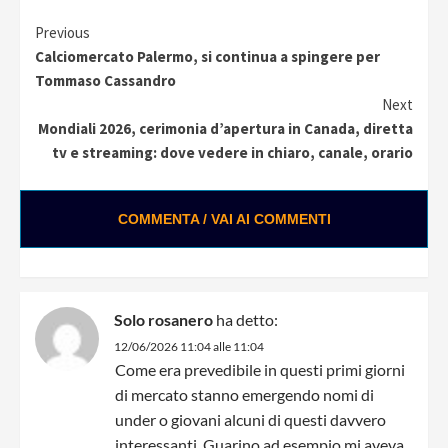
Continue
Previous
Calciomercato Palermo, si continua a spingere per
Reading
Tommaso Cassandro
Next
Mondiali 2026, cerimonia d’apertura in Canada, diretta
tv e streaming: dove vedere in chiaro, canale, orario
COMMENTA / VAI AI COMMENTI
Solo rosanero
ha detto:
12/06/2026 11:04 alle 11:04
Come era prevedibile in questi primi giorni
di mercato stanno emergendo nomi di
under o giovani alcuni di questi davvero
interessanti. Guarino ad esempio mi aveva