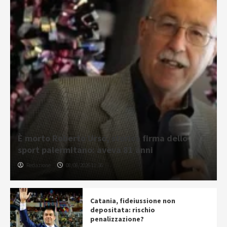
È morto Roberto Urso, storica firma dello
sport palermitano: aveva 81 anni
Redazione
08/08/2026 11:36
Catania, fideiussione non
depositata: rischio
penalizzazione?