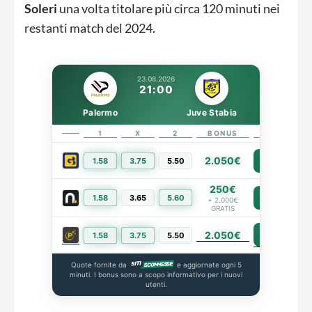
Soleri
una volta titolare più circa 120 minuti nei
restanti match del 2024.
23.08.2026
21:00
Palermo
Juve Stabia
1
X
2
BONUS
LINK
2.050€
1.58
3.75
5.50
PIÙ INFO
250€
1.58
3.65
5.60
PIÙ INFO
+ 2.000€
GRATIS
2.050€
PIÙ INFO
1.58
3.75
5.50
Quote fornite da
e aggiornate ogni 5
minuti. I bonus sono a scopo informativo per i nuovi
utenti.