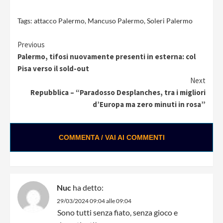
Tags:
attacco Palermo
,
Mancuso Palermo
,
Soleri Palermo
Continue
Previous
Palermo, tifosi nuovamente presenti in esterna: col
Reading
Pisa verso il sold-out
Next
Repubblica – “Paradosso Desplanches, tra i migliori
d’Europa ma zero minuti in rosa”
COMMENTA / VAI AI COMMENTI
Nuc
ha detto:
29/03/2024 09:04 alle 09:04
Sono tutti senza fiato, senza gioco e