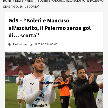
HOME
NEWS
GDS – “SOLERI E MANCUSO ALL’ASCIUTTO, IL PALERMO
SENZA GOL DI… SCORTA”
GdS – “Soleri e Mancuso
all’asciutto, il Palermo senza gol
di… scorta”
Redazione
29/03/2024 08:02