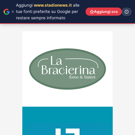
Aggiungi
www.stadionews.it
alle
tue fonti preferite su Google per
Aggiungi ora
restare sempre informato