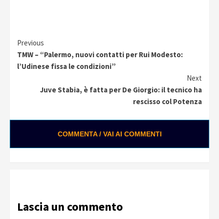
Continue
Previous
TMW – “Palermo, nuovi contatti per Rui Modesto:
Reading
l’Udinese fissa le condizioni”
Next
Juve Stabia, è fatta per De Giorgio: il tecnico ha
rescisso col Potenza
COMMENTA / VAI AI COMMENTI
Lascia un commento