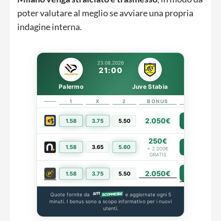
poter valutare al meglio se avviare una propria
indagine interna.
23.08.2026
21:00
Palermo
Juve Stabia
1
X
2
BONUS
LINK
2.050€
1.58
3.75
5.50
PIÙ INFO
250€
1.58
3.65
5.60
PIÙ INFO
+ 2.000€
GRATIS
2.050€
PIÙ INFO
1.58
3.75
5.50
Quote fornite da
e aggiornate ogni 5
minuti. I bonus sono a scopo informativo per i nuovi
utenti.