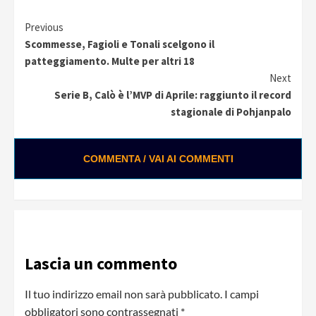
Continue
Previous
Scommesse, Fagioli e Tonali scelgono il
Reading
patteggiamento. Multe per altri 18
Next
Serie B, Calò è l’MVP di Aprile: raggiunto il record
stagionale di Pohjanpalo
COMMENTA / VAI AI COMMENTI
Lascia un commento
Il tuo indirizzo email non sarà pubblicato.
I campi
obbligatori sono contrassegnati
*