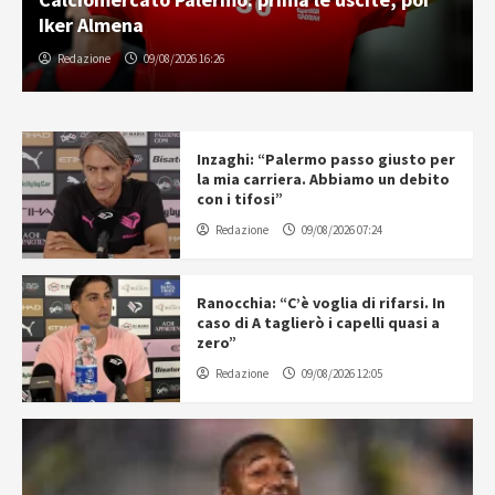
Iker Almena
Redazione
09/08/2026 16:26
Inzaghi: “Palermo passo giusto per
la mia carriera. Abbiamo un debito
con i tifosi”
Redazione
09/08/2026 07:24
Ranocchia: “C’è voglia di rifarsi. In
caso di A taglierò i capelli quasi a
zero”
Redazione
09/08/2026 12:05