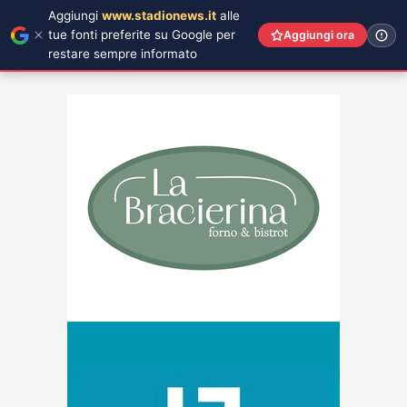
Aggiungi
www.stadionews.it
alle
tue fonti preferite su Google per
Aggiungi ora
restare sempre informato