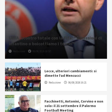
UEFA, scontro totale con la Fifa: “Dimissioni di
Infantino o boicottiamo i tornei”
Redazione
06/08/2026 18:57
Lecce, ulteriori cambiamenti: si
dimette l’ad Mencucci
Redazione
06/08/2026 16:21
Facchinetti, Antonini, Corvino e non
solo: il 21 settembre il Palermo
Football Meeting