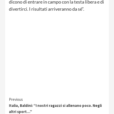
dicono di entrare in campo con la testa libera e di
divertirci. I risultati arriveranno da sé”.
Continue
Previous
Italia, Baldini: “I nostri ragazzi si allenano poco. Negli
Reading
altri sport…”