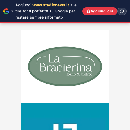
Aggiungi
www.stadionews.it
alle
tue fonti preferite su Google per
Aggiungi ora
restare sempre informato