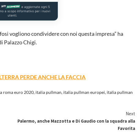
a
e aggiornate ogni 5
ono a scopo informativo per i nuovi
utenti.
 tifosi vogliono condividere con noi questa impresa” ha
di Palazzo Chigi.
ILTERRA PERDE ANCHE LA FACCIA
sta roma euro 2020
,
italia pullman
,
italia pullman europei
,
italia pullman
Next
Palermo, anche Mazzotta e Di Gaudio con la squadra alla
Favorita