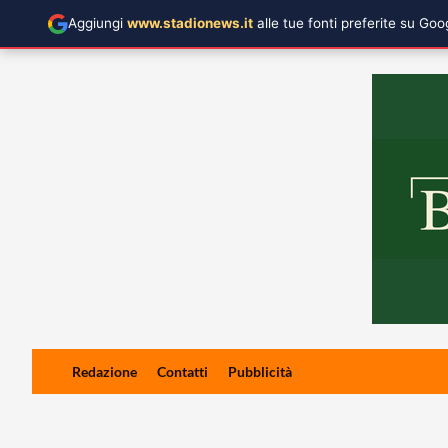
Aggiungi
www.stadionews.it
alle tue fonti preferite su Go
Skip
Redazione
Contatti
Pubblicità
to
content