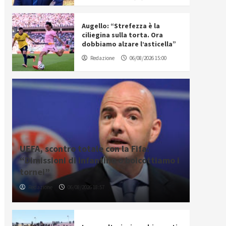
Augello: “Strefezza è la
ciliegina sulla torta. Ora
dobbiamo alzare l’asticella”
Redazione
06/08/2026 15:00
UEFA, scontro totale con la Fifa:
“Dimissioni di Infantino o boicottiamo i
tornei”
Redazione
06/08/2026 18:57