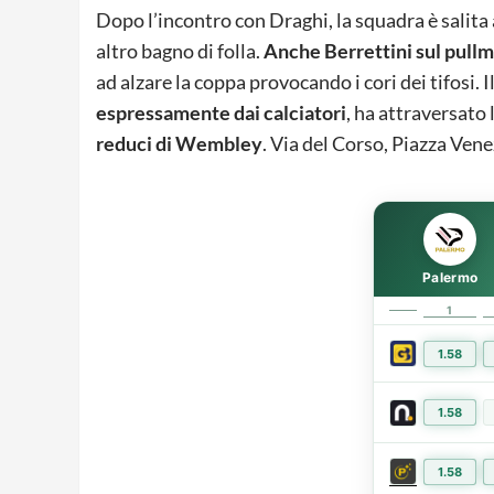
Dopo l’incontro con Draghi, la squadra è salita
altro bagno di folla.
Anche Berrettini sul pullma
ad alzare la coppa provocando i cori dei tifosi. I
espressamente dai calciatori
, ha attraversato 
reduci di Wembley
. Via del Corso, Piazza Vene
Palermo
1
1.58
1.58
1.58