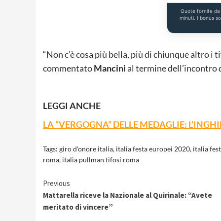
Quote fornite d
minuti. I bonus s
“Non c’è cosa più bella, più di chiunque altro i
commentato
Mancini
al termine dell’incontro 
LEGGI ANCHE
LA “VERGOGNA” DELLE MEDAGLIE: L’INGH
Tags:
giro d'onore italia
,
italia festa europei 2020
,
italia fe
roma
,
italia pullman tifosi roma
Continue
Previous
Mattarella riceve la Nazionale al Quirinale: “Avete
Reading
meritato di vincere”