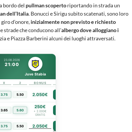
 a bordo del
pullman scoperto
riportando in strada un
n dell’Italia
. Bonucci e Sirigu subito scatenati, sono loro
l giro d’onore,
inizialmente non previsto e richiesto
le strade che conducono all’
albergo dove alloggiano i
zia e Piazza Barberini alcuni dei luoghi attraversati.
23.08.2026
21:00
Juve Stabia
X
2
BONUS
LINK
2.050€
3.75
5.50
PIÙ INFO
250€
3.65
5.60
PIÙ INFO
+ 2.000€
GRATIS
2.050€
PIÙ INFO
3.75
5.50