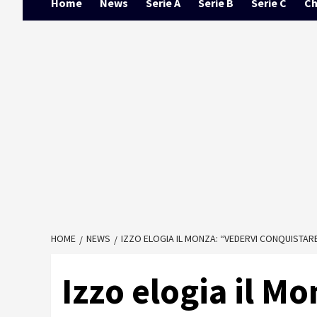
Home
News
Serie A
Serie B
Serie C
Ch
HOME
NEWS
IZZO ELOGIA IL MONZA: “VEDERVI CONQUISTARE 
Izzo elogia il M