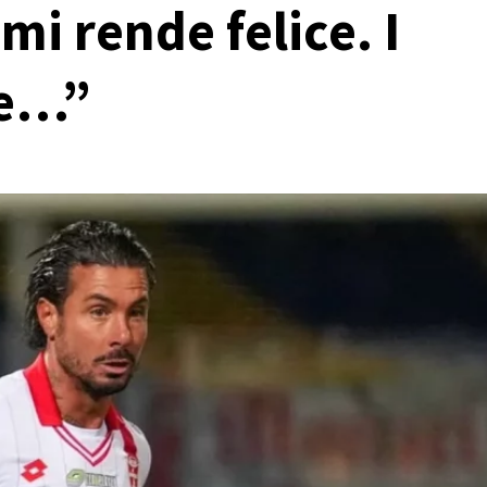
mi rende felice. I
me…”