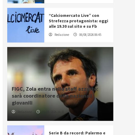
“Calciomercato Live” con
Strefezza protagonista: oggi
alle 19.30 sul sito e su Fb
Redazione
06/08/2026 06:45
FIGC, Zola entra nello staff azzurro:
sarà coordinatore delle nazionali
giovanili
Redazione
05/08/2026 16:31
Serie B da record: Palermo e