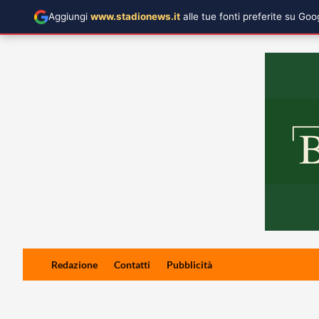
Aggiungi
www.stadionews.it
alle tue fonti preferite su Go
Skip
Redazione
Contatti
Pubblicità
to
content