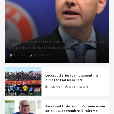
UEFA, scontro totale con la Fifa: “Dimissioni di
Infantino o boicottiamo i tornei”
Redazione
06/08/2026 18:57
Lecce, ulteriori cambiamenti: si
dimette l’ad Mencucci
Redazione
06/08/2026 16:21
Facchinetti, Antonini, Corvino e non
solo: il 21 settembre il Palermo