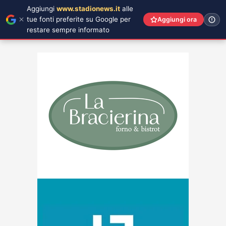
Aggiungi
www.stadionews.it
alle
tue fonti preferite su Google per
Aggiungi ora
restare sempre informato