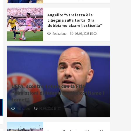
Augello: “Strefezza è la
ciliegina sulla torta. Ora
dobbiamo alzare l’asticella”
Redazione
06/08/2026 15:00
UEFA, scontro totale con la Fifa:
“Dimissioni di Infantino o boicottiamo i
tornei”
Redazione
06/08/2026 18:57