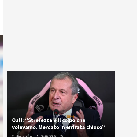
Osti: “Strefezza è il colpo che
volevamo. Mercato in entrata chiuso”
Redazione
06/08/2026 15:28