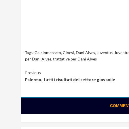
Tags:
Calciomercato
,
Cinesi
,
Dani Alves
,
Juventus
,
Juventu
per Dani Alves
,
trattative per Dani Alves
Continue
Previous
Palermo, tutti i risultati del settore giovanile
Reading
COMMENTA