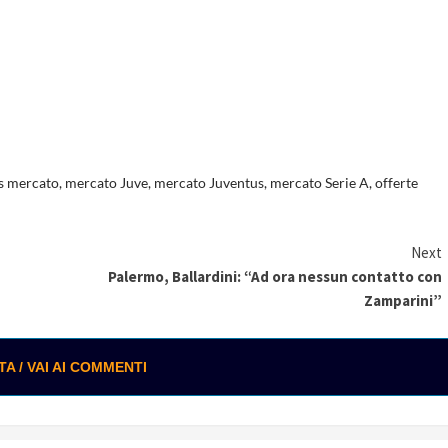
s mercato
,
mercato Juve
,
mercato Juventus
,
mercato Serie A
,
offerte
Next
Palermo, Ballardini: “Ad ora nessun contatto con
Zamparini”
 / VAI AI COMMENTI