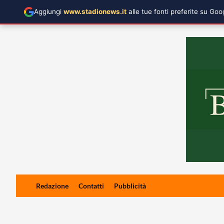
Aggiungi
www.stadionews.it
alle tue fonti preferite su Go
Skip
Redazione
Contatti
Pubblicità
to
content