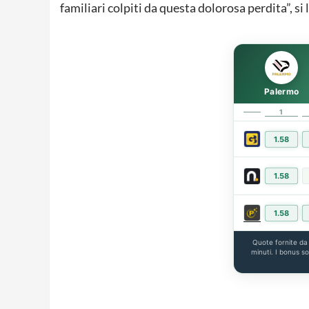
familiari colpiti da questa dolorosa perdita”, si 
Palermo
1
1.58
1.58
1.58
Quote fornite d
minuti. I bonus s