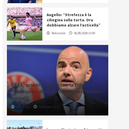
Augello: “Strefezza è la
ciliegina sulla torta. Ora
dobbiamo alzare l’asticella”
Redazione
06/08/2026 15:00
UEFA, scontro totale con la Fifa:
“Dimissioni di Infantino o boicottiamo i
tornei”
Redazione
06/08/2026 18:57