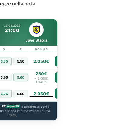
legge nella nota.
23.08.2026
21:00
Juve Stabia
X
2
BONUS
LINK
2.050€
3.75
5.50
PIÙ INFO
250€
3.65
5.60
PIÙ INFO
+ 2.000€
GRATIS
2.050€
PIÙ INFO
3.75
5.50
a
e aggiornate ogni 5
ono a scopo informativo per i nuovi
utenti.