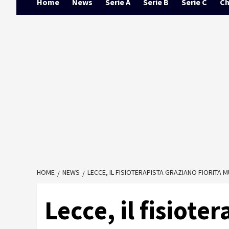
Home
News
Serie A
Serie B
Serie C
Ch
HOME
NEWS
LECCE, IL FISIOTERAPISTA GRAZIANO FIORITA M
Lecce, il fisiote