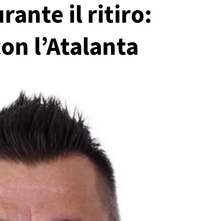
ante il ritiro:
con l’Atalanta
 sfida tra
Osti: “Strefezza è il colpo che
e in Australia
volevamo. Mercato in entrata chiuso
0
Redazione
06/08/2026 15:28