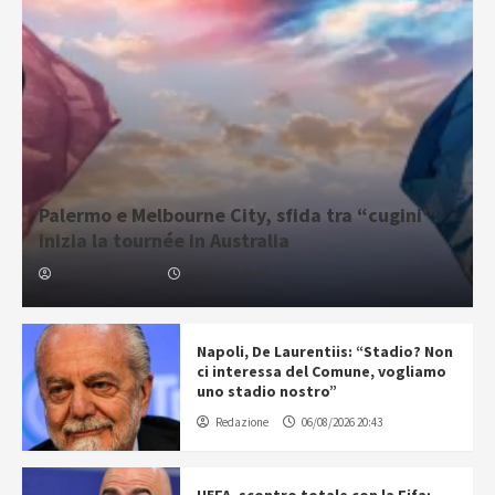
Palermo e Melbourne City, sfida tra “cugini”:
inizia la tournée in Australia
Gabriele Cavallaro
07/08/2026 06:30
Napoli, De Laurentiis: “Stadio? Non
ci interessa del Comune, vogliamo
uno stadio nostro”
Redazione
06/08/2026 20:43