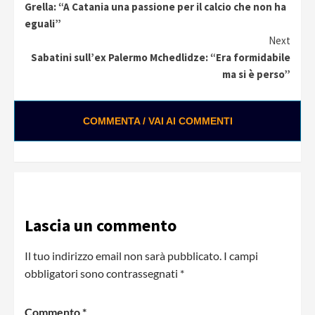
Grella: “A Catania una passione per il calcio che non ha
Reading
eguali”
Next
Sabatini sull’ex Palermo Mchedlidze: “Era formidabile
ma si è perso”
COMMENTA / VAI AI COMMENTI
Lascia un commento
Il tuo indirizzo email non sarà pubblicato.
I campi
obbligatori sono contrassegnati
*
Commento
*