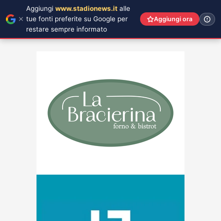
Aggiungi
www.stadionews.it
alle
tue fonti preferite su Google per
Aggiungi ora
restare sempre informato