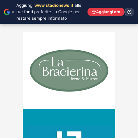
Aggiungi
www.stadionews.it
alle
tue fonti preferite su Google per
Aggiungi ora
restare sempre informato