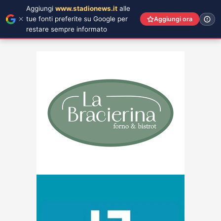
Aggiungi
www.stadionews.it
alle
tue fonti preferite su Google per
Aggiungi ora
restare sempre informato