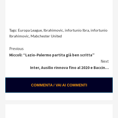
Tags:
Europa League
,
Ibrahimovic
,
infortunio Ibra
,
infortunio
Ibrahimovic
,
Mabchester United
Continue
Previous
Miccoli: “Lazio-Palermo partita già ben scritta”
Reading
Next
Inter, Ausilio rinnova fino al 2020 e Baccin…
COMMENTA / VAI AI COMMENTI