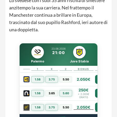
Lo svedese con i suoi 35 anni rischia di smettere
anzitempo la sua carriera. Nel frattempo il
Manchester continua a brillare in Europa,
trascinato dal suo pupillo Rashford, ieri autore di
una doppietta.
23.08.2026
21:00
Palermo
Juve Stabia
1
X
2
BONUS
LINK
2.050€
1.58
3.75
5.50
PIÙ INFO
250€
1.58
3.65
5.60
PIÙ INFO
+ 2.000€
GRATIS
2.050€
PIÙ INFO
1.58
3.75
5.50