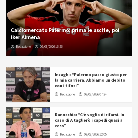
Calciomercato Palermo: prima le uscite, poi
Iker Almena
Redazione
09/08/2026 16:26
Inzaghi: “Palermo passo giusto per
la mia carriera. Abbiamo un debito
con i tifosi”
Redazione
09/08/2026 07:24
Ranocchia: “C’è voglia di rifarsi. In
caso di A taglierò i capelli quasi a
zero”
Redazione
09/08/2026 12:05