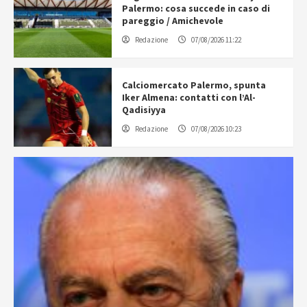
Palermo: cosa succede in caso di
pareggio / Amichevole
Redazione
07/08/2026 11:22
Calciomercato Palermo, spunta
Iker Almena: contatti con l’Al-
Qadisiyya
Redazione
07/08/2026 10:23