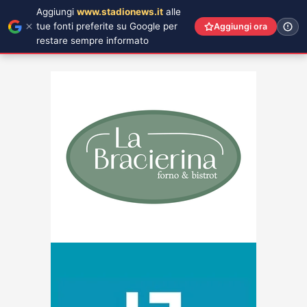
Aggiungi
www.stadionews.it
alle
tue fonti preferite su Google per
Aggiungi ora
restare sempre informato