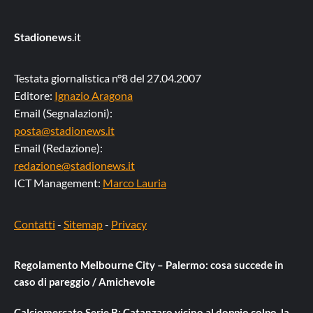
Stadionews
.it
Testata giornalistica n°8 del 27.04.2007
Editore:
Ignazio Aragona
Email (Segnalazioni):
posta@stadionews.it
Email (Redazione):
redazione@stadionews.it
ICT Management:
Marco Lauria
Contatti
-
Sitemap
-
Privacy
Regolamento Melbourne City – Palermo: cosa succede in
caso di pareggio / Amichevole
Calciomercato Serie B: Catanzaro vicino al doppio colpo, la