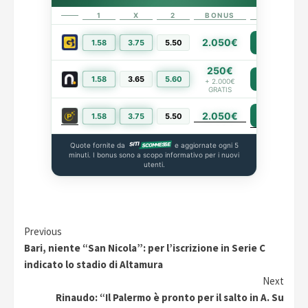
1
X
2
BONUS
LINK
2.050€
1.58
3.75
5.50
PIÙ INFO
250€
1.58
3.65
5.60
PIÙ INFO
+ 2.000€
GRATIS
2.050€
PIÙ INFO
1.58
3.75
5.50
Quote fornite da
e aggiornate ogni 5
minuti. I bonus sono a scopo informativo per i nuovi
utenti.
Continue
Previous
Bari, niente “San Nicola”: per l’iscrizione in Serie C
Reading
indicato lo stadio di Altamura
Next
Rinaudo: “Il Palermo è pronto per il salto in A. Su