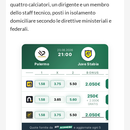
quattro calciatori, un dirigente e un membro
dello staff tecnico, posti in isolamento
domiciliare secondo le direttive ministeriali e
federali.
23.08.2026
21:00
Palermo
Juve Stabia
1
X
2
BONUS
LINK
2.050€
1.58
3.75
5.50
PIÙ INFO
250€
1.58
3.65
5.60
PIÙ INFO
+ 2.000€
GRATIS
2.050€
PIÙ INFO
1.58
3.75
5.50
Quote fornite da
e aggiornate ogni 5