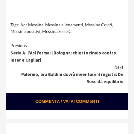
Tags:
Acr Messina
,
Messina allenamenti
,
Messina Covid
,
Messina positivi
,
Messina Serie C
Continue
Previous
Serie A, l’Asl ferma il Bologna: chiesto rinvio contro
Reading
Inter e Cagliari
Next
Palermo, ora Baldini dovrà inventare il regista: De
Rose dà equilibrio
COMMENTA / VAI AI COMMENTI