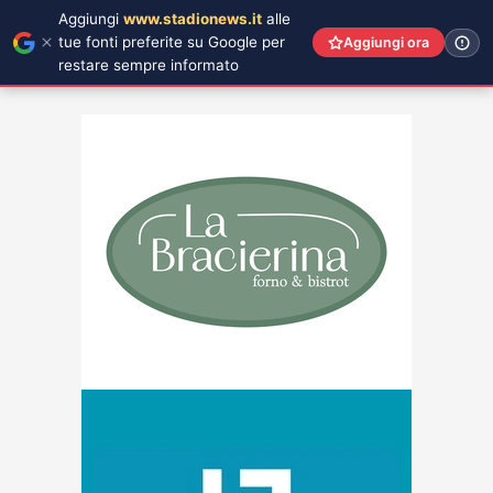
Aggiungi
www.stadionews.it
alle
tue fonti preferite su Google per
Aggiungi ora
restare sempre informato