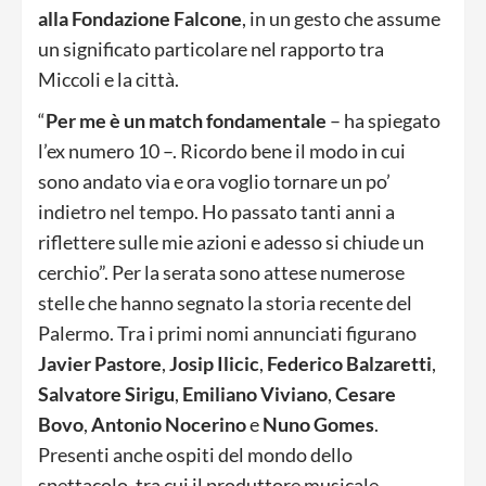
alla Fondazione Falcone
, in un gesto che assume
un significato particolare nel rapporto tra
Miccoli e la città.
“
Per me è un match fondamentale
– ha spiegato
l’ex numero 10 –. Ricordo bene il modo in cui
sono andato via e ora voglio tornare un po’
indietro nel tempo. Ho passato tanti anni a
riflettere sulle mie azioni e adesso si chiude un
cerchio”. Per la serata sono attese numerose
stelle che hanno segnato la storia recente del
Palermo. Tra i primi nomi annunciati figurano
Javier Pastore
,
Josip Ilicic
,
Federico Balzaretti
,
Salvatore Sirigu
,
Emiliano Viviano
,
Cesare
Bovo
,
Antonio Nocerino
e
Nuno Gomes
.
Presenti anche ospiti del mondo dello
spettacolo, tra cui il produttore musicale