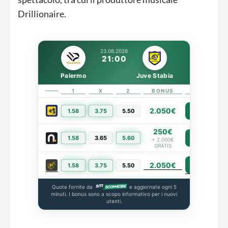
Drillionaire.
23.08.2026
21:00
Palermo
Juve Stabia
1
X
2
BONUS
LINK
2.050€
1.58
3.75
5.50
PIÙ INFO
250€
1.58
3.65
5.60
PIÙ INFO
+ 2.000€
GRATIS
2.050€
PIÙ INFO
1.58
3.75
5.50
Quote fornite da
e aggiornate ogni 5
minuti. I bonus sono a scopo informativo per i nuovi
utenti.