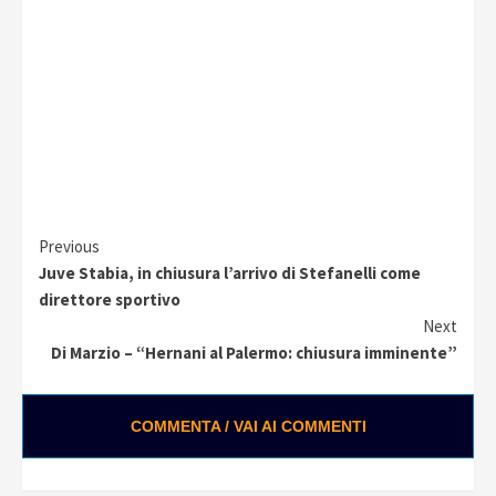
Continue
Previous
Juve Stabia, in chiusura l’arrivo di Stefanelli come
Reading
direttore sportivo
Next
Di Marzio – “Hernani al Palermo: chiusura imminente”
COMMENTA / VAI AI COMMENTI