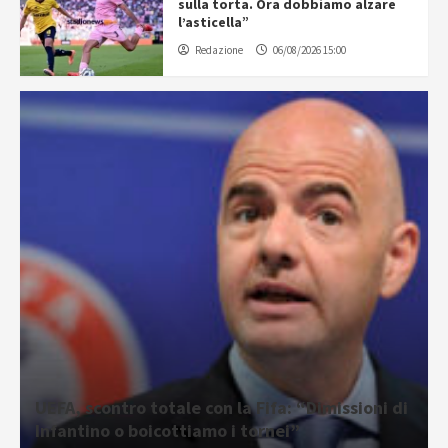
sulla torta. Ora dobbiamo alzare
l’asticella”
Redazione
06/08/2026 15:00
UEFA, scontro totale con la Fifa: “Dimissioni di
Infantino o boicottiamo i tornei”