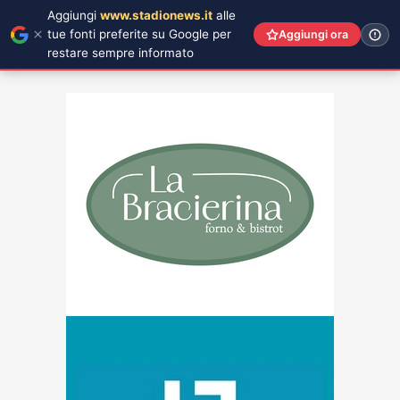
Aggiungi
www.stadionews.it
alle
tue fonti preferite su Google per
Aggiungi ora
restare sempre informato