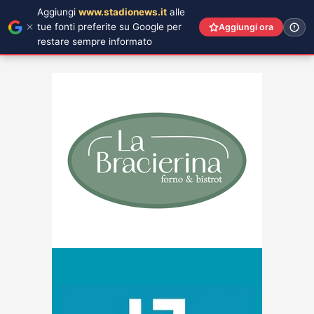
Aggiungi
www.stadionews.it
alle
tue fonti preferite su Google per
Aggiungi ora
restare sempre informato