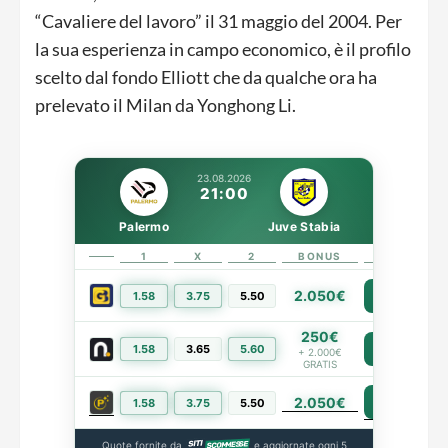
“Cavaliere del lavoro” il 31 maggio del 2004. Per
la sua esperienza in campo economico, è il profilo
scelto dal fondo Elliott che da qualche ora ha
prelevato il Milan da Yonghong Li.
23.08.2026
21:00
Palermo
Juve Stabia
1
X
2
BONUS
LINK
2.050€
1.58
3.75
5.50
PIÙ INFO
250€
1.58
3.65
5.60
PIÙ INFO
+ 2.000€
GRATIS
2.050€
PIÙ INFO
1.58
3.75
5.50
Quote fornite da
e aggiornate ogni 5