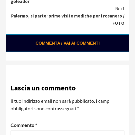
Reading
goleador
Next
Palermo, si parte: prime visite mediche per i rosanero /
FOTO
COMMENTA / VAI AI COMMENTI
Lascia un commento
Il tuo indirizzo email non sarà pubblicato.
I campi
obbligatori sono contrassegnati
*
Commento
*