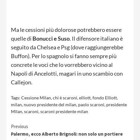
Ma le cessioni più dolorose potrebbero essere
quelle di
Bonucci e Suso
. Il difensore italiano è
seguito da Chelsea e Psg (dove raggiungerebbe
Buffon). Per lo spagnolo si fanno sempre più
concrete le voci che lo vorrebbero vicino al
Napoli di Ancelotti, magari in uno scambio con
Callejon.
Tags:
Cessione Milan
,
chi è scaroni
,
elliott
,
fondo Elliott
,
milan
,
nuovo presidente del milan
,
paolo scaroni
,
presidente
Milan
,
scaroni
,
scaroni presidente milan
Continue
Previous
Palermo, ecco Alberto Brignoli: non solo un portiere