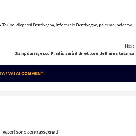
o-Torino
,
diagnosi Bentivegna
,
infortunio Bentivegna
,
palermo
,
palermo-
Next
Sampdoria, ecco Pradè: sarà il direttore dell’area tecnica
 / VAI AI COMMENTI
ligatori sono contrassegnati
*