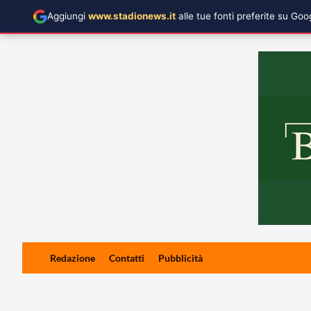
Aggiungi
www.stadionews.it
alle tue fonti preferite su Go
Skip
Redazione
Contatti
Pubblicità
to
content