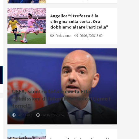
Augello: “Strefezza è la
ciliegina sulla torta. Ora
dobbiamo alzare l’asticella”
Redazione
06/08/2026 15:00
UEFA, scontro totale con la Fifa:
“Dimissioni di Infantino o boicottiamo i
tornei”
Redazione
06/08/2026 18:57