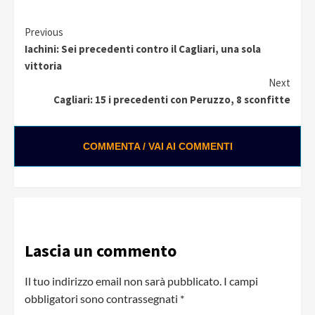
Continue
Previous
Iachini: Sei precedenti contro il Cagliari, una sola
Reading
vittoria
Next
Cagliari: 15 i precedenti con Peruzzo, 8 sconfitte
COMMENTA / VAI AI COMMENTI
0:01 / 0:28
Loading ads...
Lascia un commento
Il tuo indirizzo email non sarà pubblicato.
I campi
obbligatori sono contrassegnati
*