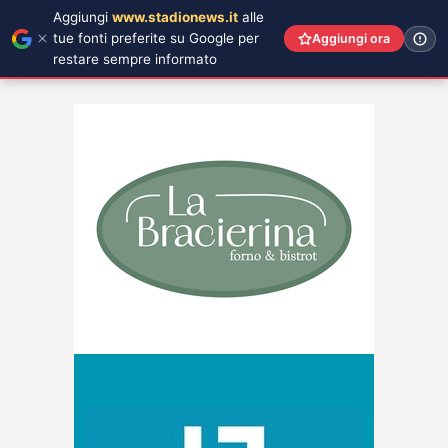
Aggiungi
www.stadionews.it
alle
tue fonti preferite su Google per
Aggiungi ora
restare sempre informato