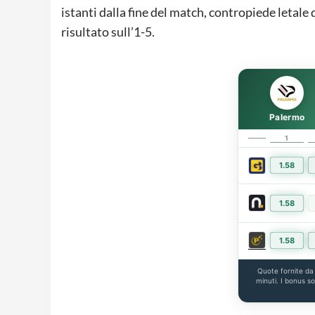
istanti dalla fine del match, contropiede letale d
risultato sull’1-5.
Palermo
1
1.58
1.58
1.58
Quote fornite d
minuti. I bonus s