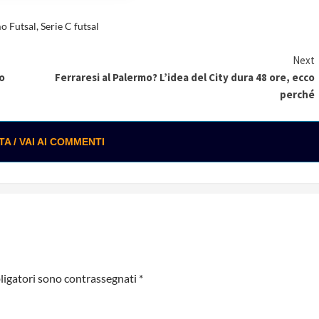
o Futsal
,
Serie C futsal
Next
o
Ferraresi al Palermo? L’idea del City dura 48 ore, ecco
perché
 / VAI AI COMMENTI
ligatori sono contrassegnati
*