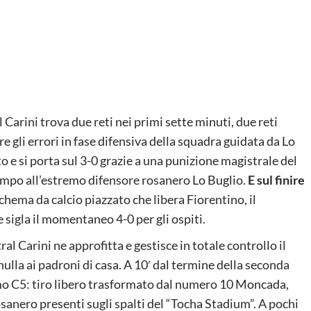
l Carini trova due reti nei primi sette minuti, due reti
 gli errori in fase difensiva della squadra guidata da Lo
to e si porta sul 3-0 grazie a una punizione magistrale del
ampo all’estremo difensore rosanero Lo Buglio.
E sul finire
chema da calcio piazzato che libera Fiorentino, il
 sigla il momentaneo 4-0 per gli ospiti.
ral Carini ne approfitta e gestisce in totale controllo il
lla ai padroni di casa. A 10′ dal termine della seconda
ermo C5: tiro libero trasformato dal numero 10 Moncada,
osanero presenti sugli spalti del “Tocha Stadium”. A pochi