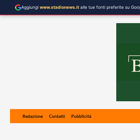
Aggiungi
www.stadionews.it
alle tue fonti preferite su Go
Skip
Redazione
Contatti
Pubblicità
to
content