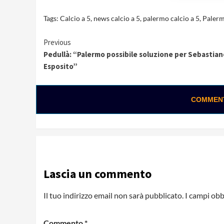
Tags:
Calcio a 5
,
news calcio a 5
,
palermo calcio a 5
,
Palerm
Continue
Previous
Pedullà: “Palermo possibile soluzione per Sebastian
Reading
Esposito”
COMMENTA
Lascia un commento
Il tuo indirizzo email non sarà pubblicato.
I campi obb
Commento
*