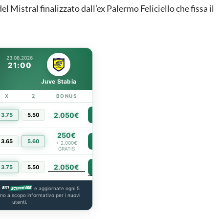
el Mistral finalizzato dall’ex Palermo Feliciello che fissa il
23.08.2026
21:00
Juve Stabia
X
2
BONUS
LINK
2.050€
3.75
5.50
PIÙ INFO
250€
3.65
5.60
PIÙ INFO
+ 2.000€
GRATIS
2.050€
PIÙ INFO
3.75
5.50
a
e aggiornate ogni 5
ono a scopo informativo per i nuovi
utenti.