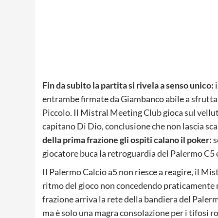
Fin da subito la partita si rivela a senso unico:
i
entrambe firmate da Giambanco abile a sfruttare
Piccolo. Il Mistral Meeting Club gioca sul vellu
capitano Di Dio, conclusione che non lascia sc
della prima frazione gli ospiti calano il poker:
s
giocatore buca la retroguardia del Palermo C5 e
Il Palermo Calcio a5 non riesce a reagire, il Mist
ritmo del gioco non concedendo praticamente nu
frazione arriva la rete della bandiera del Pal
ma è solo una magra consolazione per i tifosi r