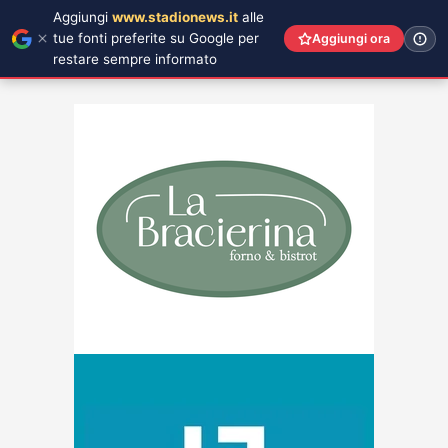
Aggiungi
www.stadionews.it
alle
tue fonti preferite su Google per
Aggiungi ora
restare sempre informato