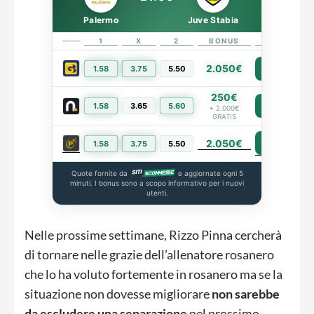
Palermo
Juve Stabia
1
X
2
BONUS
LINK
2.050€
1.58
3.75
5.50
PIÙ INFO
250€
1.58
3.65
5.60
PIÙ INFO
+ 2.000€
GRATIS
2.050€
PIÙ INFO
1.58
3.75
5.50
Quote fornite da
e aggiornate ogni 5
minuti. I bonus sono a scopo informativo per i nuovi
utenti.
Nelle prossime settimane, Rizzo Pinna cercherà
di tornare nelle grazie dell’allenatore rosanero
che lo ha voluto fortemente in rosanero ma se la
situazione non dovesse migliorare
non sarebbe
da escludere una separazione
nel prossimo