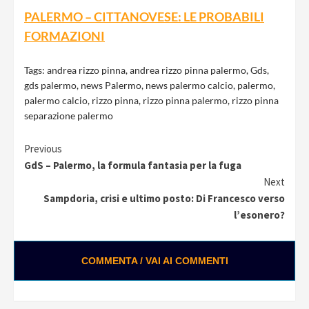
PALERMO – CITTANOVESE: LE PROBABILI
FORMAZIONI
Tags:
andrea rizzo pinna
,
andrea rizzo pinna palermo
,
Gds
,
gds palermo
,
news Palermo
,
news palermo calcio
,
palermo
,
palermo calcio
,
rizzo pinna
,
rizzo pinna palermo
,
rizzo pinna
separazione palermo
Continue
Previous
GdS – Palermo, la formula fantasia per la fuga
Reading
Next
Sampdoria, crisi e ultimo posto: Di Francesco verso
l’esonero?
COMMENTA / VAI AI COMMENTI