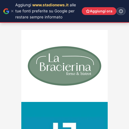
Aggiungi
www.stadionews.it
alle
tue fonti preferite su Google per
Aggiungi ora
restare sempre informato