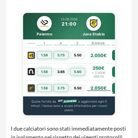
23.08.2026
21:00
Palermo
Juve Stabia
1
X
2
BONUS
LINK
2.050€
1.58
3.75
5.50
PIÙ INFO
250€
1.58
3.65
5.60
PIÙ INFO
+ 2.000€
GRATIS
2.050€
PIÙ INFO
1.58
3.75
5.50
Quote fornite da
e aggiornate ogni 5
minuti. I bonus sono a scopo informativo per i nuovi
utenti.
I due calciatori sono stati immediatamente posti
in isolamento nel rispetto dei vigenti protocolli