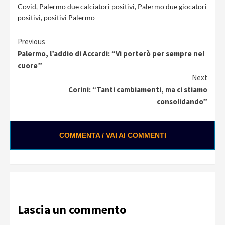
Covid
,
Palermo due calciatori positivi
,
Palermo due giocatori
positivi
,
positivi Palermo
Continue
Previous
Palermo, l’addio di Accardi: “Vi porterò per sempre nel
Reading
cuore”
Next
Corini: “Tanti cambiamenti, ma ci stiamo
consolidando”
COMMENTA / VAI AI COMMENTI
Lascia un commento