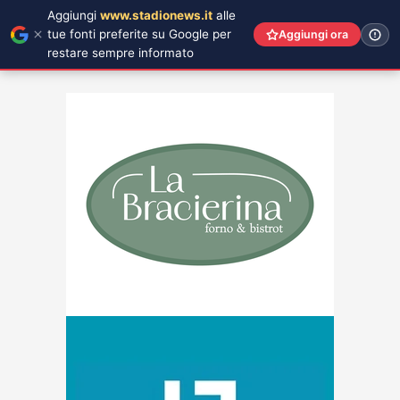
Aggiungi
www.stadionews.it
alle
tue fonti preferite su Google per
Aggiungi ora
restare sempre informato