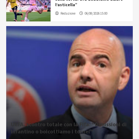
l’asticella”
Redazione
06/08/2026 15:00
UEFA, scontro totale con la Fifa: “Dimissioni di
Infantino o boicottiamo i tornei”