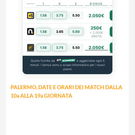
1
X
2
BONUS
LINK
2.050€
1.58
3.75
5.50
PIÙ INFO
250€
1.58
3.65
5.60
PIÙ INFO
+ 2.000€
GRATIS
2.050€
PIÙ INFO
1.58
3.75
5.50
Quote fornite da
e aggiornate ogni 5
minuti. I bonus sono a scopo informativo per i nuovi
utenti.
PALERMO, DATE E ORARI DEI MATCH DALLA
10a ALLA 19a GIORNATA